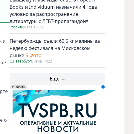
Books и Individuum назначили 4 года
условно за распространение
литературы с ЛГБТ-пропагандой*
Россия
Вчера 15:08
к и
Петербуржцы съели 60,5 кг малины за
неделю фестиваля на Московском
рынке
5 Фото
С.Петербург
Вчера 14:22
ное
Еще →
erid: LdtCK5udn
АО "ГАТР", ИНН: 7841320717
РЕКЛАМА
рте
е о