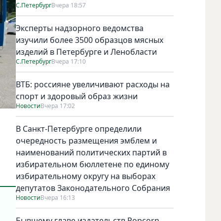
С.Петербург
Вчера 18:57
Эксперты надзорного ведомства
изучили более 3500 образцов мясных
изделий в Петербурге и Ленобласти
С.Петербург
Вчера 17:10
ВТБ: россияне увеличивают расходы на
спорт и здоровый образ жизни
Новости
Вчера 17:02
В Санкт-Петербурге определили
очередность размещения эмблем и
наименований политических партий в
избирательном бюллетене по единому
избирательному округу на выборах
депутатов Законодательного Собрания
Новости
Вчера 16:13
Бывшему главе издательств Popcorn