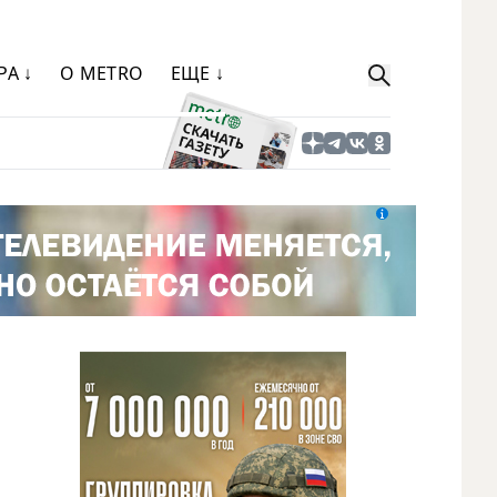
РА ↓
О METRO
ЕЩЕ ↓