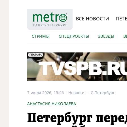
ВСЕ НОВОСТИ
ПЕТ
СТРИМЫ
СПЕЦПРОЕКТЫ
ЗВЕЗДЫ
В
erid: LdtCK5Efv
АО "ГАТР", ИНН: 7841320717
РЕКЛАМА
7 июля 2026, 15:46
|
Новости —
С.Петербург
АНАСТАСИЯ НИКОЛАЕВА
Петербург пере