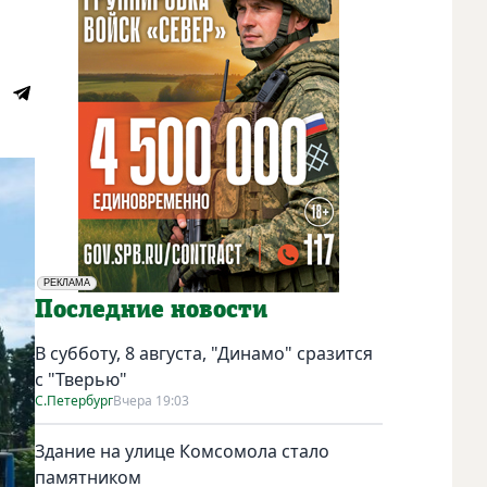
РЕКЛАМА
Социальная реклама
Последние новости
В субботу, 8 августа, "Динамо" сразится
с "Тверью"
С.Петербург
Вчера 19:03
Здание на улице Комсомола стало
памятником