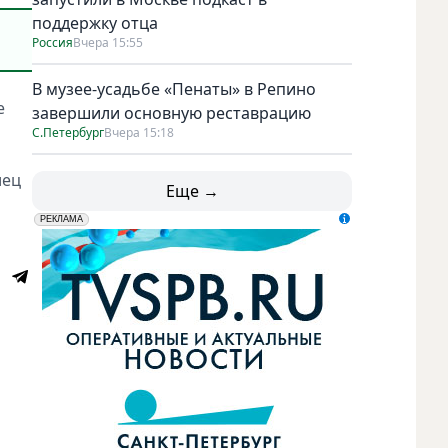
поддержку отца
Россия
Вчера 15:55
В музее-усадьбе «Пенаты» в Репино
е
завершили основную реставрацию
С.Петербург
Вчера 15:18
лец
Еще →
erid: LdtCK5udn
АО "ГАТР", ИНН: 7841320717
РЕКЛАМА