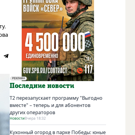
ту.
ова
РЕКЛАМА
Социальная реклама
Последние новости
Т2 перезапускает программу "Выгодно
вместе" – теперь и для абонентов
других операторов
Новости
Вчера 18:32
Кухонный огород в парке Победы: юные