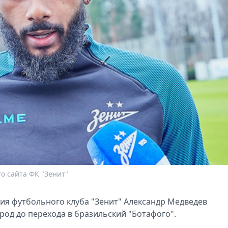
о сайта ФК "Зенит"
ния футбольного клуба "Зенит" Александр Медведев
род до перехода в бразильский "Ботафого".