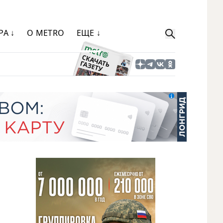
РА ↓
О METRO
ЕЩЕ ↓