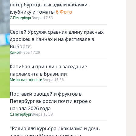
петербуржцы высадили кабачки,
клубнику и томаты
6 Фото
С.Петербург
Вчера 17:53
Сергей Урсуляк сравнил длину красных
дорожек в Каннах и на фестивале в
Выборге
Кино
Вчера 17:29
Капибары пришли на заседание
парламента в Бразилии
Мировые новости
Вчера 16:36
Поставки овощей и фруктов в
Петербург выросли почти втрое с
начала 2026 года
С.Петербург
Вчера 15:58
"Радио для курьера": как мама и дочь
запустили в Москве подкаст в