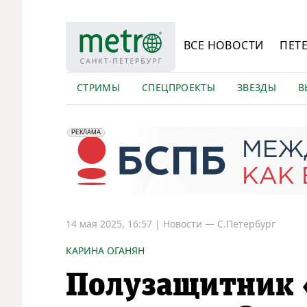
ВСЕ НОВОСТИ
ПЕТ
СТРИМЫ
СПЕЦПРОЕКТЫ
ЗВЕЗДЫ
В
erid: 2VfnxyFybV5
ПАО "Банк "Санкт-Петербург", ИНН: 7831000027
РЕКЛАМА
14 мая 2025, 16:57
|
Новости —
С.Петербург
КАРИНА ОГАНЯН
Полузащитник 