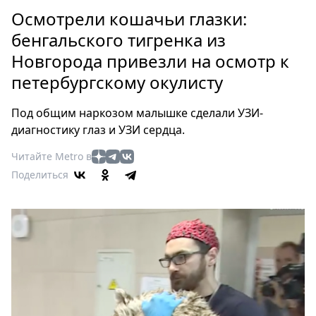
Петербург
Осмотрели кошачьи глазки:
Россия
бенгальского тигренка из
Мир
Новгорода привезли на осмотр к
Здоровье
петербургскому окулисту
Еда
Туризм
Под общим наркозом малышке сделали УЗИ-
Мода
диагностику глаз и УЗИ сердца.
Театр
Читайте Metro в
Кино
Поделиться
Афиша
Книги
Выставки
Пресс-
релизы
О
Metro
Стримы