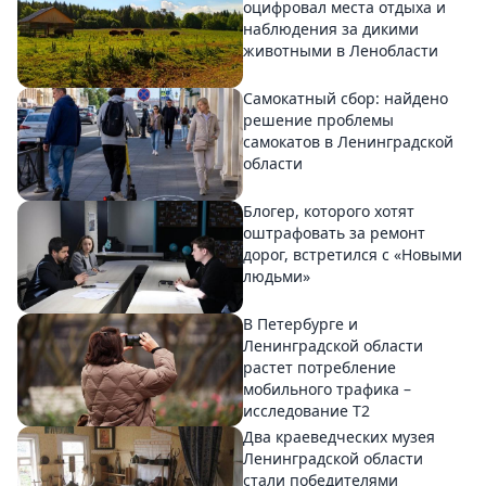
оцифровал места отдыха и
наблюдения за дикими
животными в Ленобласти
Самокатный сбор: найдено
решение проблемы
самокатов в Ленинградской
области
Блогер, которого хотят
оштрафовать за ремонт
дорог, встретился с «Новыми
людьми»
В Петербурге и
Ленинградской области
растет потребление
мобильного трафика –
исследование T2
Два краеведческих музея
Ленинградской области
стали победителями