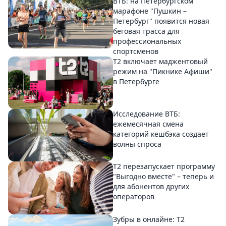
ВТБ: на Петербургском
марафоне "Пушкин –
Петербург" появится новая
беговая трасса для
профессиональных
спортсменов
Т2 включает маджентовый
режим на "Пикнике Афиши"
в Петербурге
Исследование ВТБ:
ежемесячная смена
категорий кешбэка создает
волны спроса
Т2 перезапускает программу
"Выгодно вместе" – теперь и
для абонентов других
операторов
Зубры в онлайне: Т2