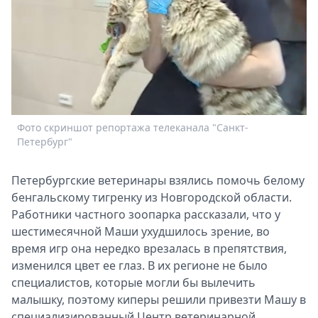
Спецпроекты
Звезды
Выборы
2026
Скачай
Metro
Фото скриншот репортажа телеканала "Санкт-
Петербург"
Петербургские ветеринары взялись помочь белому
бенгальскому тигренку из Новгородской области.
Работники частного зоопарка рассказали, что у
шестимесячной Маши ухудшилось зрение, во
время игр она нередко врезалась в препятствия,
изменился цвет ее глаз. В их регионе не было
специалистов, которые могли бы вылечить
малышку, поэтому киперы решили привезти Машу в
специализированный Центр ветеринарной