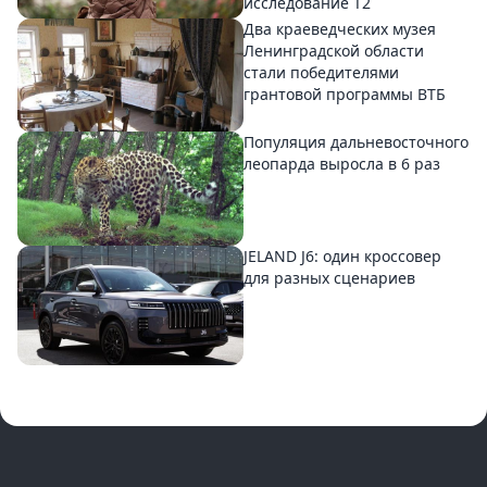
исследование T2
Два краеведческих музея
Ленинградской области
стали победителями
грантовой программы ВТБ
Популяция дальневосточного
леопарда выросла в 6 раз
JELAND J6: один кроссовер
для разных сценариев