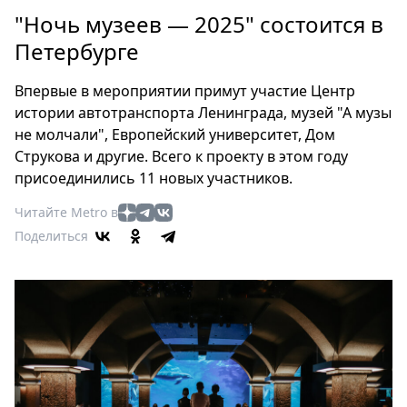
Петербург
"Ночь музеев — 2025" состоится в
Россия
Петербурге
Мир
Здоровье
Впервые в мероприятии примут участие Центр
Еда
истории автотранспорта Ленинграда, музей "А музы
Туризм
не молчали", Европейский университет, Дом
Мода
Струкова и другие. Всего к проекту в этом году
Театр
присоединились 11 новых участников.
Кино
Читайте Metro в
Афиша
Поделиться
Книги
Выставки
Пресс-
релизы
О
Metro
Стримы