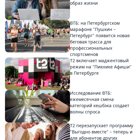
образ жизни
ВТБ: на Петербургском
марафоне "Пушкин –
Петербург" появится новая
беговая трасса для
профессиональных
спортсменов
Т2 включает маджентовый
режим на "Пикнике Афиши"
в Петербурге
Исследование ВТБ:
ежемесячная смена
категорий кешбэка создает
волны спроса
Т2 перезапускает программу
"Выгодно вместе" – теперь и
для абонентов других