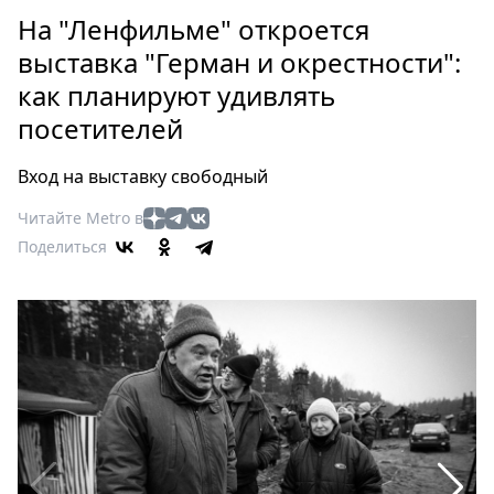
Петербург
На "Ленфильме" откроется
Россия
выставка "Герман и окрестности":
Мир
как планируют удивлять
Здоровье
посетителей
Еда
Туризм
Вход на выставку свободный
Мода
Театр
Читайте Metro в
Кино
Поделиться
Афиша
Книги
Выставки
Пресс-
релизы
О
Metro
Стримы