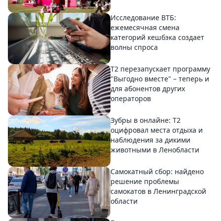
Исследование ВТБ:
ежемесячная смена
категорий кешбэка создает
волны спроса
Т2 перезапускает программу
"Выгодно вместе" – теперь и
для абонентов других
операторов
Зубры в онлайне: Т2
оцифровал места отдыха и
наблюдения за дикими
животными в Ленобласти
Самокатный сбор: найдено
решение проблемы
самокатов в Ленинградской
области