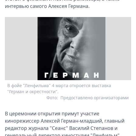
интервью самого Алексея Германа.
В фойе "Ленфильма" 4 марта откроется выставка
"Герман и окрестности".
Фото:
Предоставлено организаторами
В церемонии открытия примут участие
кинорежиссер Алексей Герман-младший, главный
редактор журнала "Сеанс" Василий Степанов и
генеральный директор киностудии "Ленфильм"