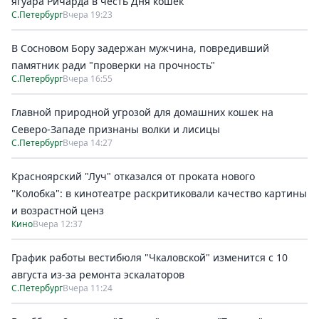
ягуара Ричарда в честь Дня кошек
С.Петербург
Вчера 19:23
В Сосновом Бору задержан мужчина, повредивший
памятник ради "проверки на прочность"
С.Петербург
Вчера 16:55
Главной природной угрозой для домашних кошек на
Северо-Западе признаны волки и лисицы
С.Петербург
Вчера 14:27
Красноярский "Луч" отказался от проката нового
"Колобка": в кинотеатре раскритиковали качество картины
и возрастной ценз
Кино
Вчера 12:37
График работы вестибюля "Чкаловской" изменится с 10
августа из-за ремонта эскалаторов
С.Петербург
Вчера 11:24