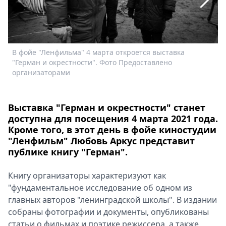
Спецпроекты
Звезды
Выборы
2026
В фойе "Ленфильма" 4 марта откроется выставка
В
Скачай
"Герман и окрестности". Фото Предоставлено
"
Metro
организаторами
Выставка "Герман и окрестности" станет
доступна для посещения 4 марта 2021 года.
Кроме того, в этот день в фойе киностудии
"Ленфильм" Любовь Аркус представит
публике книгу "Герман".
Книгу организаторы характеризуют как
"фундаментальное исследование об одном из
главных авторов "ленинградской школы". В издании
собраны фотографии и документы, опубликованы
статьи о фильмах и поэтике режиссера, а также