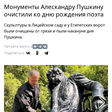
Петербург
Монументы Алескандру Пушкину
Россия
очистили ко дню рождения поэта
Мир
Здоровье
Скульптуры в Лицейском саду и у Египетских ворот
Еда
были очищены от грязи и пыли накануне дня
Туризм
Пушкина.
Мода
Читайте Metro в
Театр
Поделиться
Кино
Афиша
Книги
Выставки
Пресс-
релизы
О
Metro
Стримы