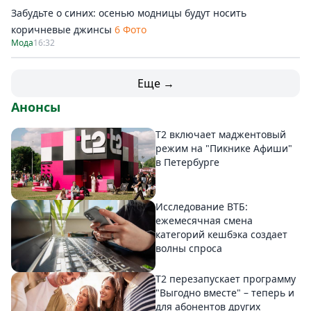
Забудьте о синих: осенью модницы будут носить
коричневые джинсы
6 Фото
Мода
16:32
Еще →
Анонсы
Т2 включает маджентовый
режим на "Пикнике Афиши"
в Петербурге
Исследование ВТБ:
ежемесячная смена
категорий кешбэка создает
волны спроса
Т2 перезапускает программу
"Выгодно вместе" – теперь и
для абонентов других