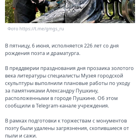
Спецпроекты
Звезды
Выборы
Фото https://t.me/gmgs_ru
2026
Скачай
Metro
В пятницу, 6 июня, исполняется 226 лет со дня
рождения поэта и драматурга.
В преддверии празднования дня прозаика золотого
века литературы специалисты Музея городской
скульптуры выполнили плановые работы по уходу
за памятниками Александру Пушкину,
расположенными в городе Пушкине. Об этом
сообщили в Telegram-канале учреждения.
Ф
В рамках подготовки к торжествам с монументов
поэту были удалены загрязнения, скопившиеся от
пыли и сажи.