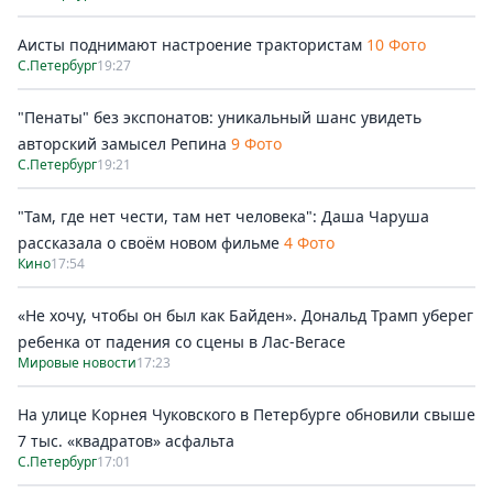
Аисты поднимают настроение трактористам
10 Фото
С.Петербург
19:27
"Пенаты" без экспонатов: уникальный шанс увидеть
авторский замысел Репина
9 Фото
С.Петербург
19:21
"Там, где нет чести, там нет человека": Даша Чаруша
рассказала о своём новом фильме
4 Фото
Кино
17:54
«Не хочу, чтобы он был как Байден». Дональд Трамп уберег
ребенка от падения со сцены в Лас-Вегасе
Мировые новости
17:23
На улице Корнея Чуковского в Петербурге обновили свыше
7 тыс. «квадратов» асфальта
С.Петербург
17:01