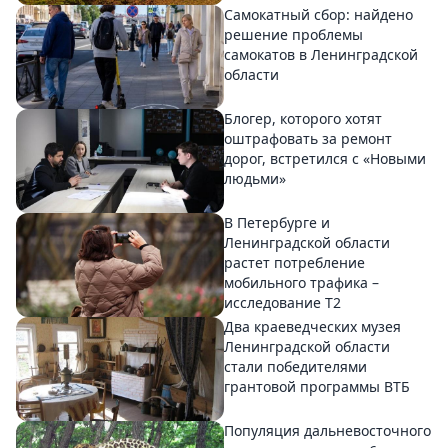
Самокатный сбор: найдено
решение проблемы
самокатов в Ленинградской
области
Блогер, которого хотят
оштрафовать за ремонт
дорог, встретился с «Новыми
людьми»
В Петербурге и
Ленинградской области
растет потребление
мобильного трафика –
исследование T2
Два краеведческих музея
Ленинградской области
стали победителями
грантовой программы ВТБ
Популяция дальневосточного