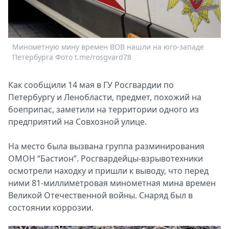
Спецпроекты
Звезды
Выборы
Минометную мину времен ВОВ нашли на юго-западе
2026
Петербурга Фото t.me/rosgvard78
Скачай
Metro
Как сообщили 14 мая в ГУ Росгвардии по
Петербургу и Ленобласти, предмет, похожий на
боеприпас, заметили на территории одного из
предприятий на Совхозной улице.
На место была вызвана группа разминирования
ОМОН “Бастион”. Росгвардейцы-взрывотехники
осмотрели находку и пришли к выводу, что перед
ними 81-миллиметровая минометная мина времен
П
Великой Отечественной войны. Снаряд был в
состоянии коррозии.