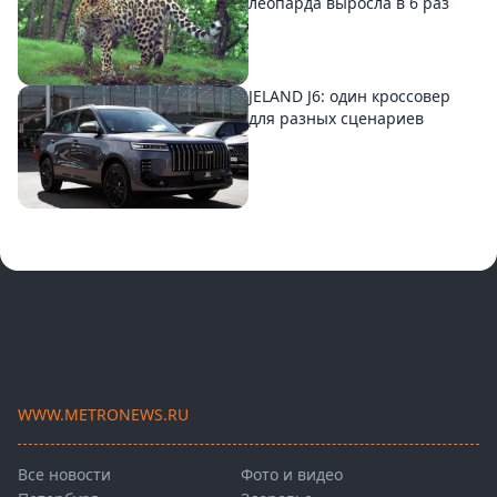
леопарда выросла в 6 раз
JELAND J6: один кроссовер
для разных сценариев
WWW.METRONEWS.RU
Все новости
Фото и видео