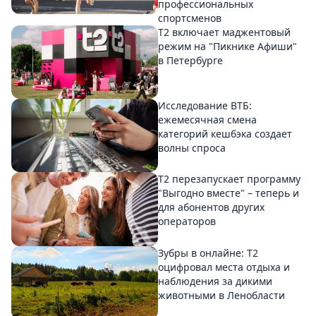
профессиональных
спортсменов
Т2 включает маджентовый
режим на "Пикнике Афиши"
в Петербурге
Исследование ВТБ:
ежемесячная смена
категорий кешбэка создает
волны спроса
Т2 перезапускает программу
"Выгодно вместе" – теперь и
для абонентов других
операторов
Зубры в онлайне: Т2
оцифровал места отдыха и
наблюдения за дикими
животными в Ленобласти