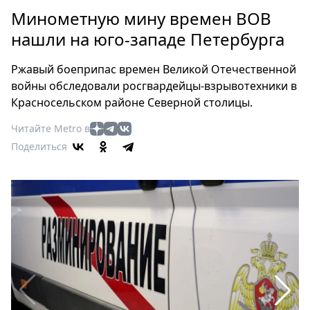
Петербург
Минометную мину времен ВОВ
Россия
нашли на юго-западе Петербурга
Мир
Здоровье
Ржавый боеприпас времен Великой Отечественной
Еда
войны обследовали росгвардейцы-взрывотехники в
Туризм
Красносельском районе Северной столицы.
Мода
Читайте Metro в
Театр
Поделиться
Кино
Афиша
Книги
Выставки
Пресс-
релизы
О
Metro
Стримы