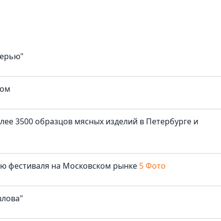
верью"
ком
лее 3500 образцов мясных изделий в Петербурге и
лю фестиваля на Московском рынке
5 Фото
влова"