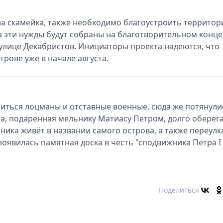
на скамейка, также необходимо благоустроить террито
а эти нужды будут собраны на благотворительном конце
 улице Декабристов. Инициаторы проекта надеются, что
рове уже в начале августа.
литься лоцманы и отставные военные, сюда же потянули
а, подаренная мельнику Матиасу Петром, долго оберег
ика живёт в названии самого острова, а также переулк
 появилась памятная доска в честь "сподвижника Петра I
Поделиться