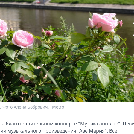
 Фото Алена Бобрович, "Metro"
 на благотворительном концерте "Музыка ангелов". Пев
ии музыкального произведения "Аве Мария". Все