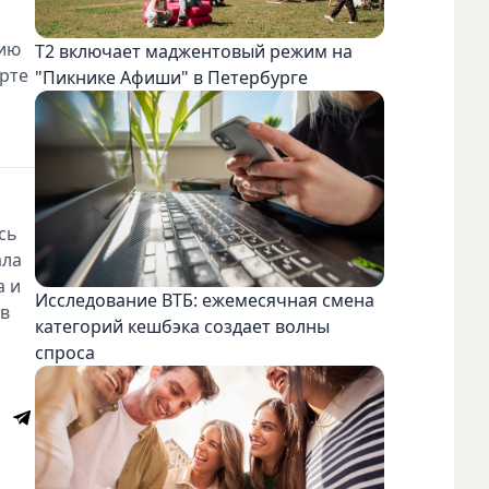
рию
Т2 включает маджентовый режим на
рте
"Пикнике Афиши" в Петербурге
сь
ала
а и
Исследование ВТБ: ежемесячная смена
 в
категорий кешбэка создает волны
спроса