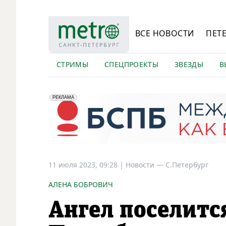
ВСЕ НОВОСТИ
ПЕТ
СТРИМЫ
СПЕЦПРОЕКТЫ
ЗВЕЗДЫ
В
erid: 2VfnxyFybV5
ПАО "Банк "Санкт-Петербург", ИНН: 7831000027
РЕКЛАМА
11 июля 2023, 09:28
|
Новости —
С.Петербург
АЛЕНА БОБРОВИЧ
Ангел поселится