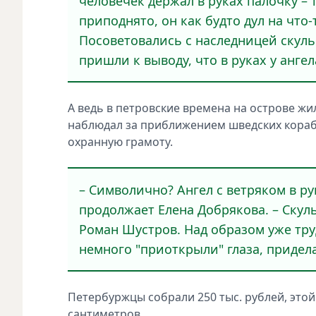
человечек держал в руках палочку – 
приподнято, он как будто дул на что
Посоветовались с наследницей скул
пришли к выводу, что в руках у ангел
А ведь в петровские времена на острове ж
наблюдал за приближением шведских корабле
охранную грамоту.
– Символично? Ангел с ветряком в рук
продолжает Елена Добрякова. – Скуль
Роман Шустров. Над образом уже тру
немного "приоткрыли" глаза, придел
Петербуржцы собрали 250 тыс. рублей, этой
сантиметров.