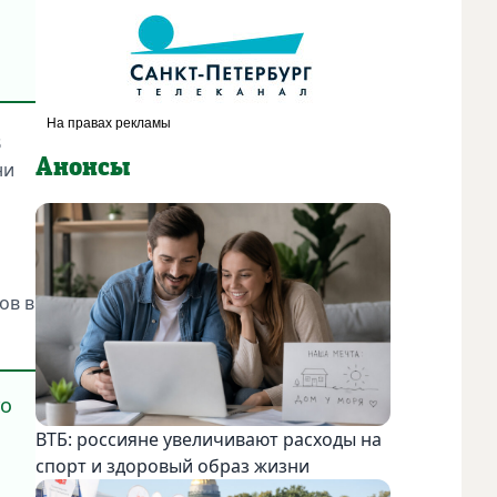
В
Анонсы
ни
ов в
ro
ВТБ: россияне увеличивают расходы на
й
спорт и здоровый образ жизни