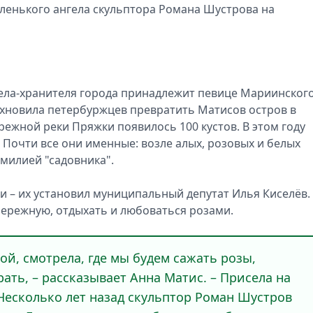
аленького ангела скульптора Романа Шустрова на
гела-хранителя города принадлежит певице Мариинског
охновила петербуржцев превратить Матисов остров в
ежной реки Пряжки появилось 100 кустов. В этом году
 Почти все они именные: возле алых, розовых и белых
милией "садовника".
и – их установил муниципальный депутат Илья Киселёв.
бережную, отдыхать и любоваться розами.
ой, смотрела, где мы будем сажать розы,
ать, – рассказывает Анна Матис. – Присела на
Несколько лет назад скульптор Роман Шустров