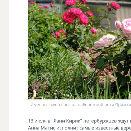
Именные кусты роз на набережной реки Пряжки.
13 июля в "Яани Кирик" петербуржцев ждут
Анна Матис исполнит самые известные верс