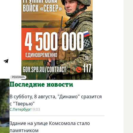
РЕКЛАМА
Социальная реклама
Последние новости
В субботу, 8 августа, "Динамо" сразится
с "Тверью"
С.Петербург
19:03
Здание на улице Комсомола стало
памятником