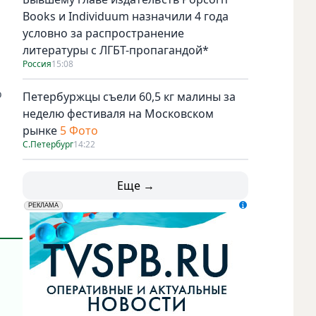
Books и Individuum назначили 4 года
условно за распространение
литературы с ЛГБТ-пропагандой*
Россия
15:08
о
Петербуржцы съели 60,5 кг малины за
неделю фестиваля на Московском
рынке
5 Фото
С.Петербург
14:22
Еще →
erid: LdtCK5udn
АО "ГАТР", ИНН: 7841320717
РЕКЛАМА