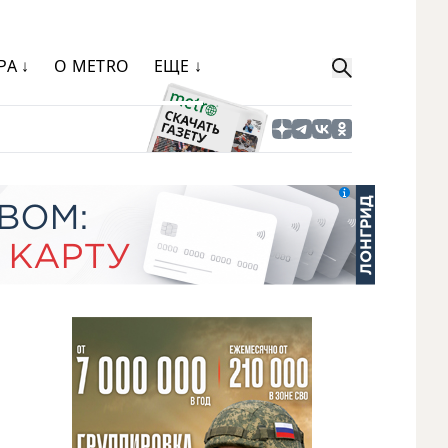
РА ↓
О METRO
ЕЩЕ ↓