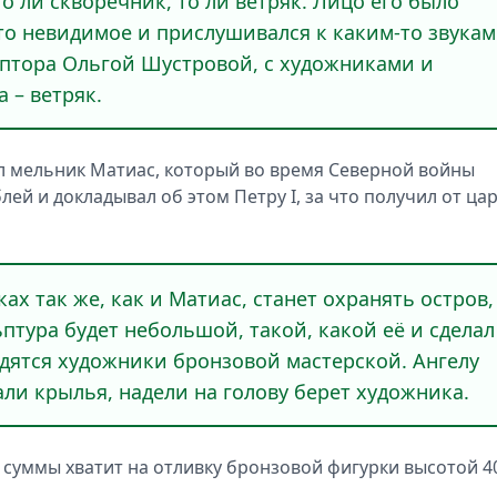
то ли скворечник, то ли ветряк. Лицо его было
-то невидимое и прислушивался к каким-то звукам
ьптора Ольгой Шустровой, с художниками и
а – ветряк.
ил мельник Матиас, который во время Северной войны
й и докладывал об этом Петру I, за что получил от ца
ах так же, как и Матиас, станет охранять остров,
птура будет небольшой, такой, какой её и сделал
дятся художники бронзовой мастерской. Ангелу
али крылья, надели на голову берет художника.
 суммы хватит на отливку бронзовой фигурки высотой 4