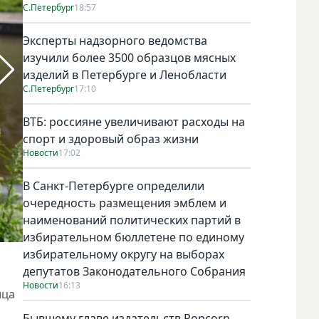
С.Петербург
18:57
Эксперты надзорного ведомства
изучили более 3500 образцов мясных
изделий в Петербурге и Ленобласти
С.Петербург
17:10
ВТБ: россияне увеличивают расходы на
спорт и здоровый образ жизни
Новости
17:02
В Санкт-Петербурге определили
очередность размещения эмблем и
наименований политических партий в
избирательном бюллетене по единому
избирательному округу на выборах
Старичок с ветряком – четвёртый ангел скульптора в Пе
Измайловском саду рядом с Молодёжным театром на Фонта
депутатов Законодательного Собрания
Любашинском саду. Печальный ангел появился два года 
Новости
16:13
ица
медиках и авторах скульптуры – Романе Шустрове и его 
петербургских ангелов.
Бывшему главе издательств Popcorn