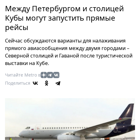
Петербург
Между Петербургом и столицей
Россия
Кубы могут запустить прямые
Мир
рейсы
Здоровье
Еда
Сейчас обсуждаются варианты для налаживания
Туризм
прямого авиасообщения между двумя городами –
Мода
Северной столицей и Гаваной после туристической
Театр
выставки на Кубе.
Кино
Читайте Metro в
Афиша
Поделиться
Книги
Выставки
Пресс-
релизы
О
Metro
Стримы