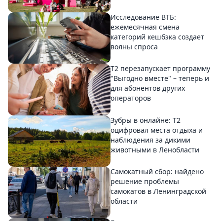
Исследование ВТБ:
ежемесячная смена
категорий кешбэка создает
волны спроса
Т2 перезапускает программу
"Выгодно вместе" – теперь и
для абонентов других
операторов
Зубры в онлайне: Т2
оцифровал места отдыха и
наблюдения за дикими
животными в Ленобласти
Самокатный сбор: найдено
решение проблемы
самокатов в Ленинградской
области