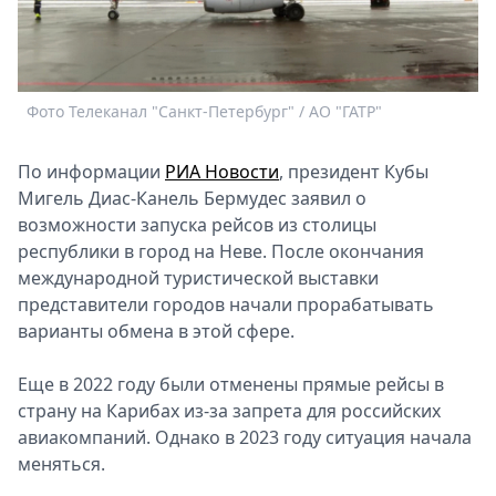
Спецпроекты
Звезды
Выборы
2026
Фото Телеканал "Санкт-Петербург" / АО "ГАТР"
Скачай
Metro
По информации
РИА Новости
, президент Кубы
Мигель Диас-Канель Бермудес заявил о
возможности запуска рейсов из столицы
республики в город на Неве. После окончания
международной туристической выставки
представители городов начали прорабатывать
варианты обмена в этой сфере.
Еще в 2022 году были отменены прямые рейсы в
страну на Карибах из-за запрета для российских
авиакомпаний. Однако в 2023 году ситуация начала
меняться.