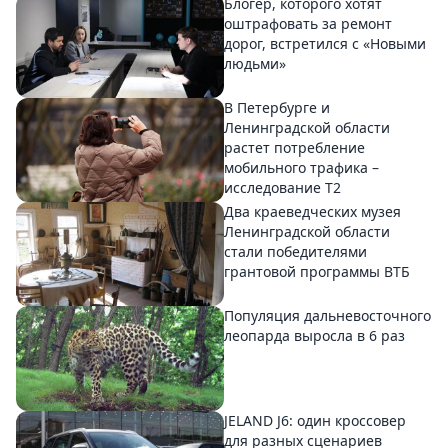
Блогер, которого хотят
оштрафовать за ремонт
дорог, встретился с «Новыми
людьми»
В Петербурге и
Ленинградской области
растет потребление
мобильного трафика –
исследование T2
Два краеведческих музея
Ленинградской области
стали победителями
грантовой программы ВТБ
Популяция дальневосточного
леопарда выросла в 6 раз
JELAND J6: один кроссовер
для разных сценариев