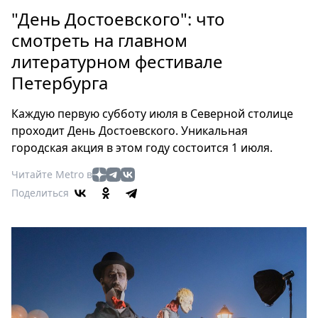
Петербург
"День Достоевского": что
Россия
смотреть на главном
Мир
литературном фестивале
Здоровье
Петербурга
Еда
Туризм
Каждую первую субботу июля в Северной столице
Мода
проходит День Достоевского. Уникальная
Театр
городская акция в этом году состоится 1 июля.
Кино
Читайте Metro в
Афиша
Поделиться
Книги
Выставки
Пресс-
релизы
О
Metro
Стримы