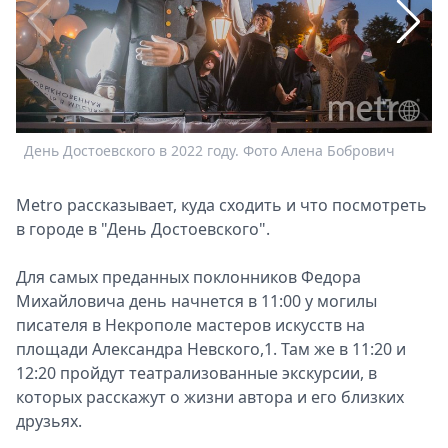
Спецпроекты
Звезды
Выборы
2026
Скачай
Metro
День Достоевского в 2022 году. Фото Алена Бобрович
Ф
м
г
Metro рассказывает, куда сходить и что посмотреть
в городе в "День Достоевского".
Для самых преданных поклонников Федора
Михайловича день начнется в 11:00 у могилы
писателя в Некрополе мастеров искусств на
площади Александра Невского,1. Там же в 11:20 и
12:20 пройдут театрализованные экскурсии, в
которых расскажут о жизни автора и его близких
друзьях.