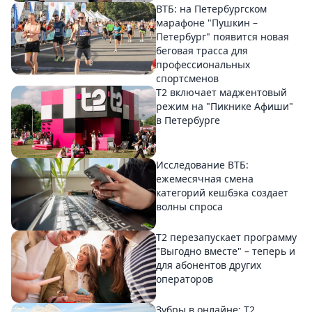
ВТБ: на Петербургском
марафоне "Пушкин –
Петербург" появится новая
беговая трасса для
профессиональных
спортсменов
Т2 включает маджентовый
режим на "Пикнике Афиши"
в Петербурге
Исследование ВТБ:
ежемесячная смена
категорий кешбэка создает
волны спроса
Т2 перезапускает программу
"Выгодно вместе" – теперь и
для абонентов других
операторов
Зубры в онлайне: Т2