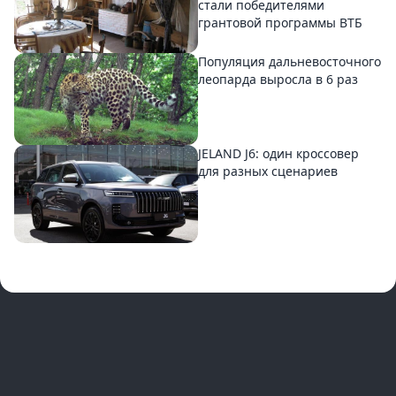
стали победителями
грантовой программы ВТБ
Популяция дальневосточного
леопарда выросла в 6 раз
JELAND J6: один кроссовер
для разных сценариев