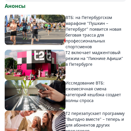
Анонсы
ВТБ: на Петербургском
марафоне "Пушкин –
Петербург" появится новая
беговая трасса для
профессиональных
спортсменов
Т2 включает маджентовый
режим на "Пикнике Афиши"
в Петербурге
Исследование ВТБ:
ежемесячная смена
категорий кешбэка создает
волны спроса
Т2 перезапускает программу
"Выгодно вместе" – теперь и
для абонентов других
операторов