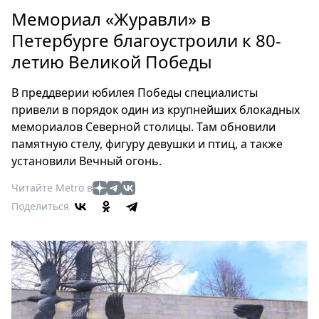
Петербург
Мемориал «Журавли» в
Россия
Петербурге благоустроили к 80-
Мир
летию Великой Победы
Здоровье
Еда
В преддверии юбилея Победы специалисты
Туризм
привели в порядок один из крупнейших блокадных
Мода
мемориалов Северной столицы. Там обновили
Театр
памятную стелу, фигуру девушки и птиц, а также
Кино
установили Вечный огонь.
Афиша
Читайте Metro в
Книги
Поделиться
Выставки
Пресс-
релизы
О
Metro
Стримы