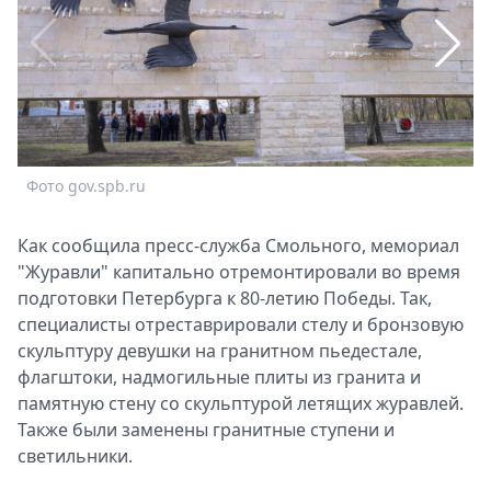
Спецпроекты
Звезды
Выборы
2026
Скачай
Metro
Фото gov.spb.ru
Ф
Как сообщила пресс-служба Смольного, мемориал
"Журавли" капитально отремонтировали во время
подготовки Петербурга к 80-летию Победы. Так,
специалисты отреставрировали стелу и бронзовую
скульптуру девушки на гранитном пьедестале,
флагштоки, надмогильные плиты из гранита и
памятную стену со скульптурой летящих журавлей.
Также были заменены гранитные ступени и
светильники.