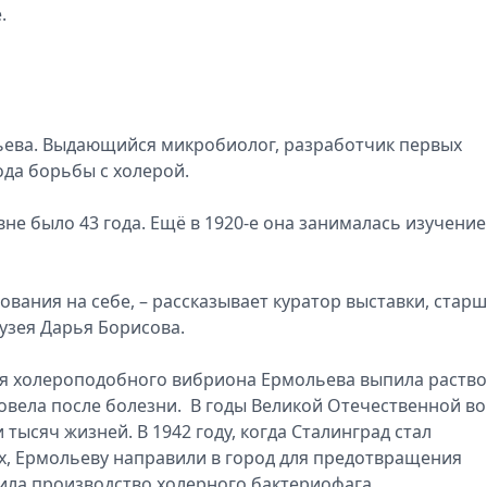
.
льева. Выдающийся микробиолог, разработчик первых
ода борьбы с холерой.
не было 43 года. Ещё в 1920-е она занималась изучени
вания на себе, – рассказывает куратор выставки, стар
узея Дарья Борисова.
ося холероподобного вибриона Ермольева выпила раство
ровела после болезни. В годы Великой Отечественной в
тысяч жизней. В 1942 году, когда Сталинград стал
, Ермольеву направили в город для предотвращения
ила производство холерного бактериофага.