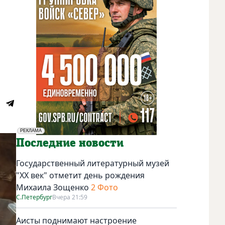
РЕКЛАМА
Социальная реклама
Последние новости
Государственный литературный музей
"ХХ век" отметит день рождения
Михаила Зощенко
2 Фото
С.Петербург
Вчера 21:59
Аисты поднимают настроение