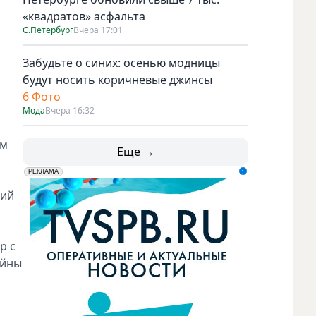
«квадратов» асфальта
С.Петербург
Вчера 17:01
Забудьте о синих: осенью модницы
будут носить коричневые джинсы
6 Фото
Мода
Вчера 16:32
ем
Еще →
erid: LdtCK5udn
АО "ГАТР", ИНН: 7841320717
РЕКЛАМА
ший
р с
ойны