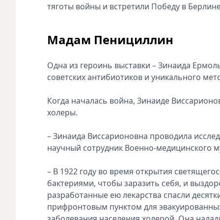
тяготы войны и встретили Победу в Берлине
Мадам Пенициллин
Одна из героинь выставки – Зинаида Ермо
советских антибиотиков и уникального мет
Когда началась война, Зинаиде Виссарионов
холеры.
– Зинаида Виссарионовна проводила исследо
научный сотрудник Военно-медицинского м
– В 1922 году во время открытия светящег
бактериями, чтобы заразить себя, и выздо
разработанные ею лекарства спасли десятки 
прифронтовым пунктом для эвакуированных
заболевания населения холерой. Она налад