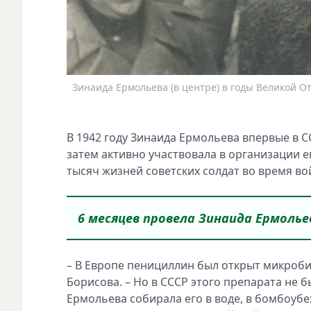
Зинаида Ермольева (в центре) в годы Великой 
В 1942 году Зинаида Ермольева впервые в 
затем активно участвовала в организации 
тысяч жизней советских солдат во время во
6 месяцев провела Зинаида Ермоль
– В Европе пенициллин был открыт микроби
Борисова. – Но в СССР этого препарата не б
Ермольева собирала его в воде, в бомбоуб