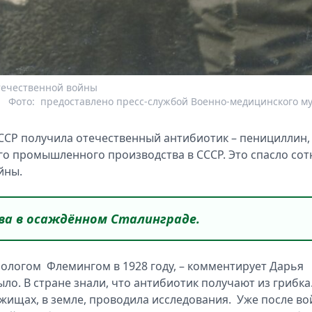
Отечественной войны
Фото:
предоставлено пресс-службой Военно-медицинского м
СССР получила отечественный антибиотик – пенициллин,
его промышленного производства в СССР. Это спасло сот
йны.
ева в осаждённом Сталинграде.
ологом Флемингом в 1928 году, – комментирует Дарья
ыло. В стране знали, что антибиотик получают из грибка
ежищах, в земле, проводила исследования. Уже после в