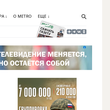
РА ↓
О METRO
ЕЩЕ ↓