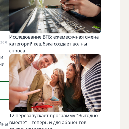
Исследование ВТБ: ежемесячная смена
узея
категорий кешбэка создает волны
спроса
 и
ни
Т2 перезапускает программу "Выгодно
.
вместе" – теперь и для абонентов
ойны