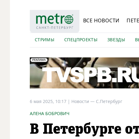
ВСЕ НОВОСТИ
ПЕТ
СТРИМЫ
СПЕЦПРОЕКТЫ
ЗВЕЗДЫ
В
erid: LdtCK5Efv
АО "ГАТР", ИНН: 7841320717
РЕКЛАМА
6 мая 2025, 10:17
|
Новости —
С.Петербург
АЛЕНА БОБРОВИЧ
В Петербурге о