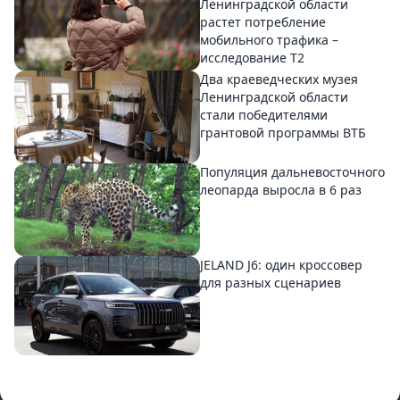
Ленинградской области
растет потребление
мобильного трафика –
исследование T2
Два краеведческих музея
Ленинградской области
стали победителями
грантовой программы ВТБ
Популяция дальневосточного
леопарда выросла в 6 раз
JELAND J6: один кроссовер
для разных сценариев