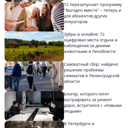
Т2 перезапускает программу
"Выгодно вместе" – теперь и
для абонентов других
операторов
Зубры в онлайне: Т2
оцифровал места отдыха и
наблюдения за дикими
животными в Ленобласти
Самокатный сбор: найдено
решение проблемы
самокатов в Ленинградской
области
Блогер, которого хотят
оштрафовать за ремонт
дорог, встретился с «Новыми
людьми»
В Петербурге и