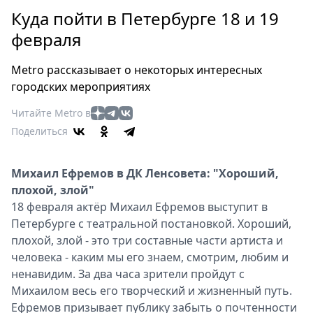
Петербург
Куда пойти в Петербурге 18 и 19
Россия
февраля
Мир
Здоровье
Metro рассказывает о некоторых интересных
Еда
городских мероприятиях
Туризм
Читайте Metro в
Мода
Поделиться
Театр
Кино
Михаил Ефремов в ДК Ленсовета: "Хороший,
Афиша
плохой, злой"
Книги
18 февраля актёр Михаил Ефремов выступит в
Выставки
Петербурге с театральной постановкой. Хороший,
Пресс-
плохой, злой - это три составные части артиста и
релизы
человека - каким мы его знаем, смотрим, любим и
О
ненавидим. За два часа зрители пройдут с
Михаилом весь его творческий и жизненный путь.
Metro
Ефремов призывает публику забыть о почтенности
Стримы