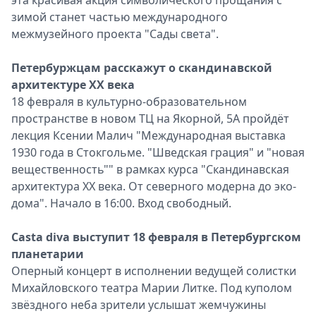
эта красивая акция символического прощания с
зимой станет частью международного
межмузейного проекта "Сады света".
Петербуржцам расскажут о скандинавской
архитектуре ХХ века
18 февраля в культурно-образовательном
пространстве в новом ТЦ на Якорной, 5А пройдёт
лекция Ксении Малич "Международная выставка
1930 года в Стокгольме. "Шведская грация" и "новая
вещественность"" в рамках курса "Скандинавская
архитектура XX века. От северного модерна до эко-
дома". Начало в 16:00. Вход свободный.
Casta diva выступит 18 февраля в Петербургском
планетарии
Оперный концерт в исполнении ведущей солистки
Михайловского театра Марии Литке. Под куполом
звёздного неба зрители услышат жемчужины