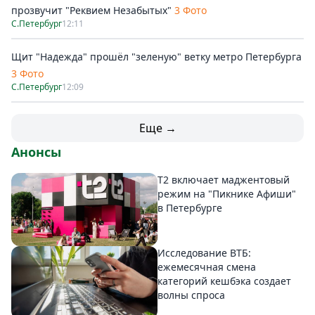
прозвучит "Реквием Незабытых"
3 Фото
С.Петербург
12:11
Щит "Надежда" прошёл "зеленую" ветку метро Петербурга
3 Фото
С.Петербург
12:09
Еще →
Анонсы
Т2 включает маджентовый
режим на "Пикнике Афиши"
в Петербурге
Исследование ВТБ:
ежемесячная смена
категорий кешбэка создает
волны спроса