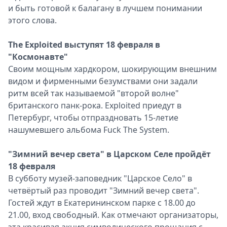
и быть готовой к балагану в лучшем понимании
Спецпроекты
этого слова.
Звезды
Выборы
The Exploited выступят 18 февраля в
2026
"Космонавте"
Скачай
Своим мощным хардкором, шокирующим внешним
Metro
видом и фирменными безумствами они задали
ритм всей так называемой "второй волне"
британского панк-рока. Exploited приедут в
Петербург, чтобы отпраздновать 15-летие
нашумевшего альбома Fuck The System.
"Зимний вечер света" в Царском Селе пройдёт
18 февраля
В субботу музей-заповедник "Царское Село" в
четвёртый раз проводит "Зимний вечер света".
Гостей ждут в Екатерининском парке с 18.00 до
21.00, вход свободный. Как отмечают организаторы,