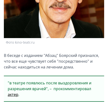
Спецпроекты
Звезды
Выборы
2026
Скачай
Metro
Фото kino-teatr.ru
В беседе с изданием "Абзац" Боярский признался,
что все еще чувствует себя "посредственно" и
сейчас находиться на лечении дома.
"в театре появлюсь после выздоровления и
разрешения врачей", – прокомментировал
актер
.