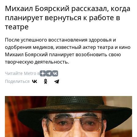
Петербург
Михаил Боярский рассказал, когда
Россия
планирует вернуться к работе в
Мир
театре
Здоровье
Еда
После успешного восстановления здоровья и
Туризм
одобрения медиков, известный актер театра и кино
Мода
Михаил Боярский планирует возобновить свою
Театр
творческую деятельность.
Кино
Читайте Metro в
Афиша
Поделиться
Книги
Выставки
Пресс-
релизы
О
Metro
Стримы