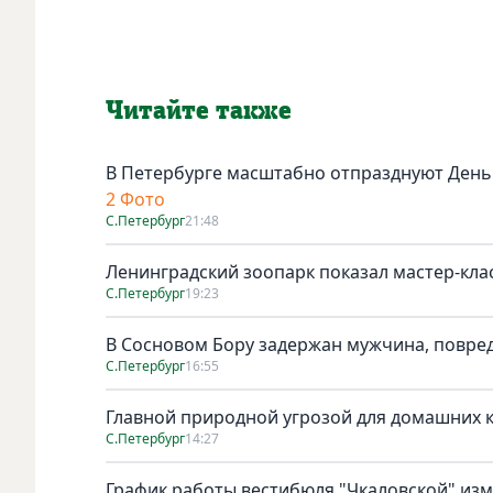
Читайте также
В Петербурге масштабно отпразднуют День
2 Фото
С.Петербург
21:48
Ленинградский зоопарк показал мастер-клас
С.Петербург
19:23
В Сосновом Бору задержан мужчина, повре
С.Петербург
16:55
Главной природной угрозой для домашних к
С.Петербург
14:27
График работы вестибюля "Чкаловской" изме