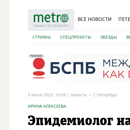
ВСЕ НОВОСТИ
ПЕТ
СТРИМЫ
СПЕЦПРОЕКТЫ
ЗВЕЗДЫ
В
erid: 2VfnxyFybV5
ПАО "Банк "Санкт-Петербург", ИНН: 7831000027
РЕКЛАМА
8 июня 2023, 16:09
|
Новости —
С.Петербург
ИРИНА АЛЕКСЕЕВА
Эпидемиолог на