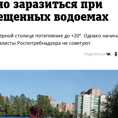
о заразиться при
рещенных водоемах
рной столице потепление до +20°. Однако начин
алисты Роспотребнадзора не советуют.
Поделиться