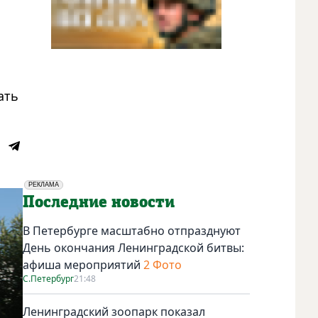
ать
РЕКЛАМА
Социальная реклама
Последние новости
В Петербурге масштабно отпразднуют
День окончания Ленинградской битвы:
афиша мероприятий
2 Фото
С.Петербург
21:48
Ленинградский зоопарк показал