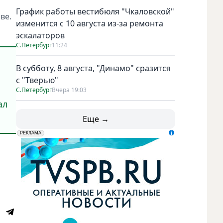
График работы вестибюля "Чкаловской"
ве.
изменится с 10 августа из-за ремонта
эскалаторов
С.Петербург
11:24
В субботу, 8 августа, "Динамо" сразится
,
с "Тверью"
С.Петербург
Вчера 19:03
ал
Еще →
erid: LdtCK5udn
АО "ГАТР", ИНН: 7841320717
РЕКЛАМА