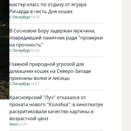
мастер-класс по отдыху от ягуара
Ричарда в честь Дня кошек
С.Петербург
19:23
В Сосновом Бору задержан мужчина,
повредивший памятник ради "проверки
на прочность"
С.Петербург
16:55
Главной природной угрозой для
домашних кошек на Северо-Западе
признаны волки и лисицы
С.Петербург
14:27
Красноярский "Луч" отказался от
проката нового "Колобка": в кинотеатре
раскритиковали качество картины и
возрастной ценз
Кино
12:37