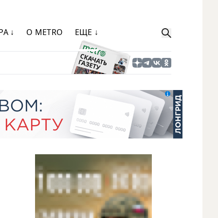
РА ↓
О METRO
ЕЩЕ ↓