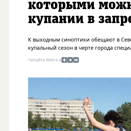
которыми можн
купании в зап
К выходным синоптики обещают в Севе
купальный сезон в черте города специ
Читайте Metro в