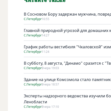
Читайте также
В Сосновом Бору задержан мужчина, повре
С.Петербург
16:55
Главной природной угрозой для домашних к
С.Петербург
14:27
График работы вестибюля "Чкаловской" изме
С.Петербург
11:24
В субботу, 8 августа, "Динамо" сразится с "Т
С.Петербург
Вчера 19:03
Здание на улице Комсомола стало памятни
С.Петербург
Вчера 18:57
Эксперты надзорного ведомства изучили бо
Ленобласти
С.Петербург
Вчера 17:10