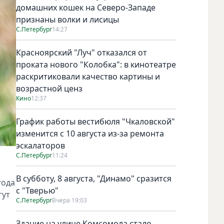
домашних кошек на Северо-Западе
признаны волки и лисицы
С.Петербург
14:27
Красноярский "Луч" отказался от
проката нового "Колобка": в кинотеатре
раскритиковали качество картины и
возрастной ценз
Кино
12:37
График работы вестибюля "Чкаловской"
изменится с 10 августа из-за ремонта
эскалаторов
С.Петербург
11:24
В субботу, 8 августа, "Динамо" сразится
года
с "Тверью"
гут
С.Петербург
Вчера 19:03
Здание на улице Комсомола стало