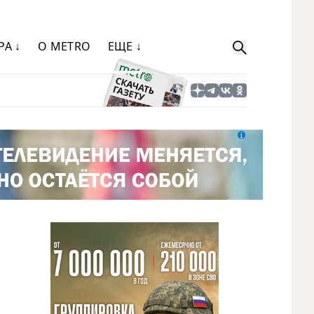
РА ↓
О METRO
ЕЩЕ ↓