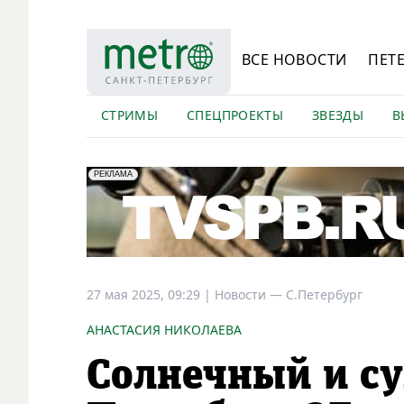
ВСЕ НОВОСТИ
ПЕТ
СТРИМЫ
СПЕЦПРОЕКТЫ
ЗВЕЗДЫ
В
erid: LdtCK5Efv
АО "ГАТР", ИНН: 7841320717
РЕКЛАМА
27 мая 2025, 09:29
|
Новости —
С.Петербург
АНАСТАСИЯ НИКОЛАЕВА
Солнечный и су