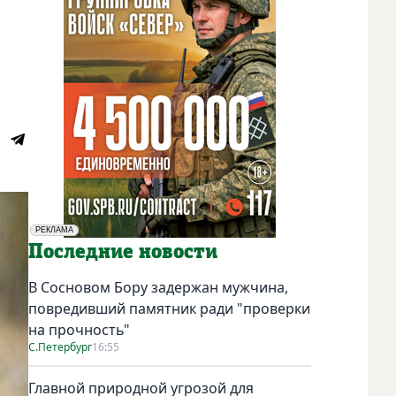
РЕКЛАМА
Социальная реклама
Последние новости
В Сосновом Бору задержан мужчина,
повредивший памятник ради "проверки
на прочность"
С.Петербург
16:55
Главной природной угрозой для