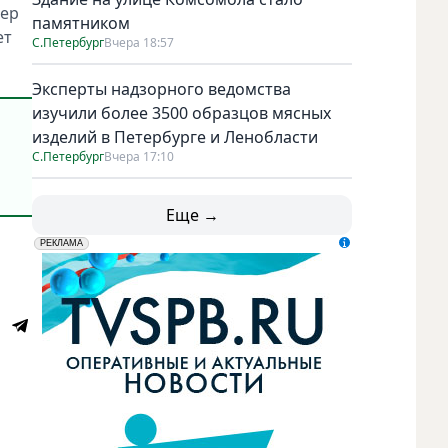
тер
памятником
ет
С.Петербург
Вчера 18:57
Эксперты надзорного ведомства
изучили более 3500 образцов мясных
изделий в Петербурге и Ленобласти
С.Петербург
Вчера 17:10
Еще →
erid: LdtCK5udn
АО "ГАТР", ИНН: 7841320717
РЕКЛАМА