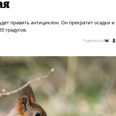
ая
удет править антициклон. Он прекратит осадки и
0 градусов.
Поделиться