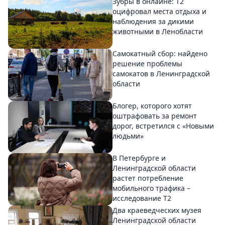
Зубры в онлайне: Т2
оцифровал места отдыха и
наблюдения за дикими
животными в Ленобласти
Самокатный сбор: найдено
решение проблемы
самокатов в Ленинградской
области
Блогер, которого хотят
оштрафовать за ремонт
дорог, встретился с «Новыми
людьми»
В Петербурге и
Ленинградской области
растет потребление
мобильного трафика –
исследование T2
Два краеведческих музея
Ленинградской области