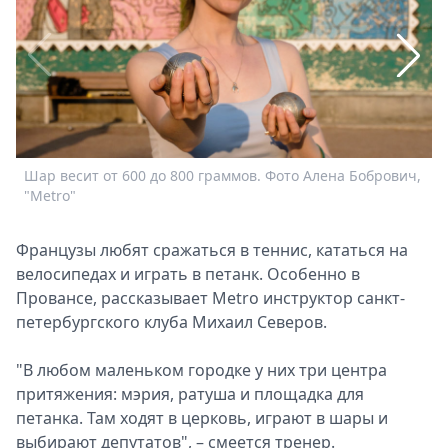
Спецпроекты
Звезды
Выборы
2026
Скачай
Metro
Шар весит от 600 до 800 граммов. Фото Алена Бобрович,
Р
"Metro"
"
Французы любят сражаться в теннис, кататься на
велосипедах и играть в петанк. Особенно в
Провансе, рассказывает Metro инструктор санкт-
петербургского клуба Михаил Северов.
"В любом маленьком городке у них три центра
притяжения: мэрия, ратуша и площадка для
петанка. Там ходят в церковь, играют в шары и
выбирают депутатов", – смеется тренер.