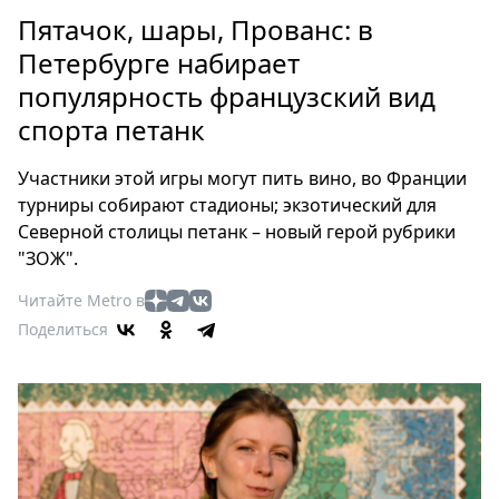
Петербург
Пятачок, шары, Прованс: в
Россия
Петербурге набирает
Мир
популярность французский вид
Здоровье
спорта петанк
Еда
Туризм
Участники этой игры могут пить вино, во Франции
Мода
турниры собирают стадионы; экзотический для
Театр
Северной столицы петанк – новый герой рубрики
Кино
"ЗОЖ".
Афиша
Читайте Metro в
Книги
Поделиться
Выставки
Пресс-
релизы
О
Metro
Стримы