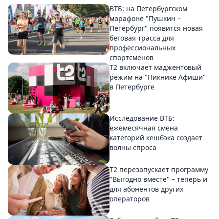
ВТБ: на Петербургском
марафоне "Пушкин –
Петербург" появится новая
беговая трасса для
профессиональных
спортсменов
Т2 включает маджентовый
режим на "Пикнике Афиши"
в Петербурге
Исследование ВТБ:
ежемесячная смена
категорий кешбэка создает
волны спроса
Т2 перезапускает программу
"Выгодно вместе" – теперь и
для абонентов других
операторов