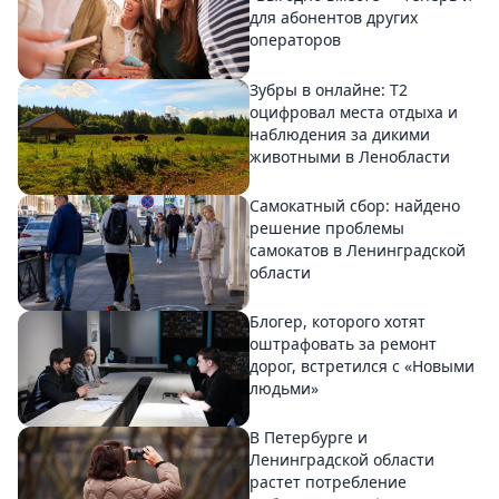
для абонентов других
операторов
Зубры в онлайне: Т2
оцифровал места отдыха и
наблюдения за дикими
животными в Ленобласти
Самокатный сбор: найдено
решение проблемы
самокатов в Ленинградской
области
Блогер, которого хотят
оштрафовать за ремонт
дорог, встретился с «Новыми
людьми»
В Петербурге и
Ленинградской области
растет потребление