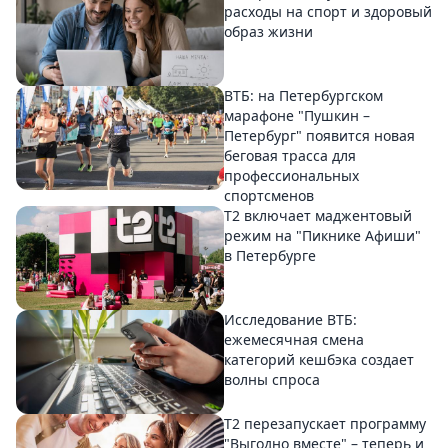
расходы на спорт и здоровый
образ жизни
ВТБ: на Петербургском
марафоне "Пушкин –
Петербург" появится новая
беговая трасса для
профессиональных
спортсменов
Т2 включает маджентовый
режим на "Пикнике Афиши"
в Петербурге
Исследование ВТБ:
ежемесячная смена
категорий кешбэка создает
волны спроса
Т2 перезапускает программу
"Выгодно вместе" – теперь и