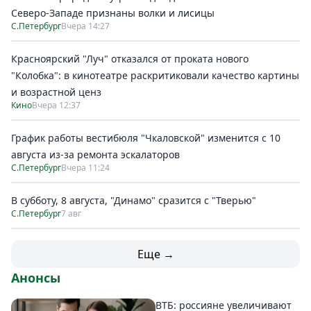
Северо-Западе признаны волки и лисицы
С.Петербург
Вчера 14:27
Красноярский "Луч" отказался от проката нового
"Колобка": в кинотеатре раскритиковали качество картины
и возрастной ценз
Кино
Вчера 12:37
График работы вестибюля "Чкаловской" изменится с 10
августа из-за ремонта эскалаторов
С.Петербург
Вчера 11:24
В субботу, 8 августа, "Динамо" сразится с "Тверью"
С.Петербург
7 авг
Еще →
Анонсы
ВТБ: россияне увеличивают