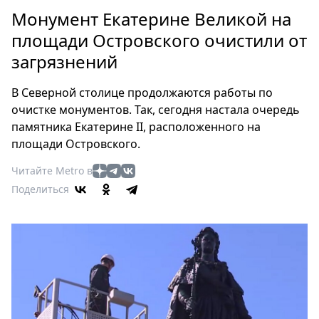
Петербург
Монумент Екатерине Великой на
Россия
площади Островского очистили от
Мир
загрязнений
Здоровье
Еда
В Северной столице продолжаются работы по
Туризм
очистке монументов. Так, сегодня настала очередь
Мода
памятника Екатерине II, расположенного на
Театр
площади Островского.
Кино
Читайте Metro в
Афиша
Поделиться
Книги
Выставки
Пресс-
релизы
О
Metro
Стримы