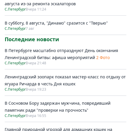
августа из-за ремонта эскалаторов
С.Петербург
Вчера 11:24
В субботу, 8 августа, "Динамо" сразится с "Тверью"
С.Петербург
7 авг
Последние новости
В Петербурге масштабно отпразднуют День окончания
Ленинградской битвы: афиша мероприятий
2 Фото
С.Петербург
Вчера 21:48
Ленинградский зоопарк показал мастер-класс по отдыху от
ягуара Ричарда в честь Дня кошек
С.Петербург
Вчера 19:23
В Сосновом Бору задержан мужчина, повредивший
памятник ради "проверки на прочность"
С.Петербург
Вчера 16:55
Главной природной угрозой для домашних кошек на