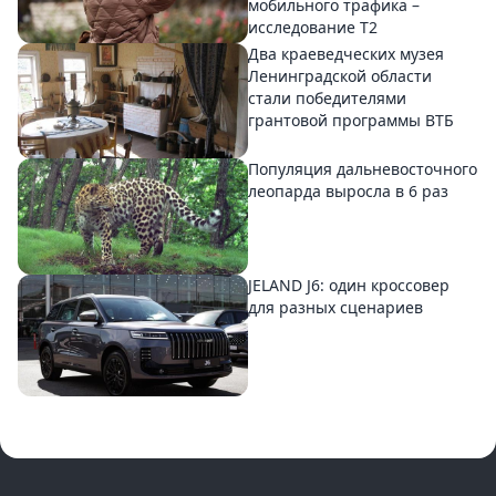
мобильного трафика –
исследование T2
Два краеведческих музея
Ленинградской области
стали победителями
грантовой программы ВТБ
Популяция дальневосточного
леопарда выросла в 6 раз
JELAND J6: один кроссовер
для разных сценариев