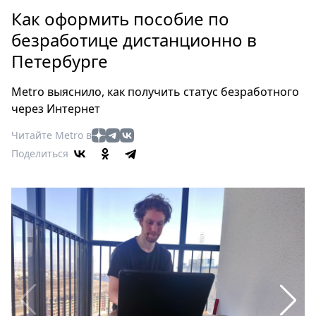
Петербург
Как оформить пособие по
Россия
безработице дистанционно в
Мир
Петербурге
Здоровье
Еда
Metro выяснило, как получить статус безработного
Туризм
через Интернет
Мода
Читайте Metro в
Театр
Поделиться
Кино
Афиша
Книги
Выставки
Пресс-
релизы
О
Metro
Стримы