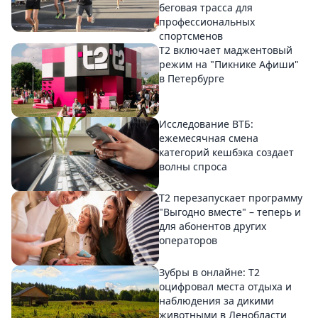
беговая трасса для
профессиональных
спортсменов
Т2 включает маджентовый
режим на "Пикнике Афиши"
в Петербурге
Исследование ВТБ:
ежемесячная смена
категорий кешбэка создает
волны спроса
Т2 перезапускает программу
"Выгодно вместе" – теперь и
для абонентов других
операторов
Зубры в онлайне: Т2
оцифровал места отдыха и
наблюдения за дикими
животными в Ленобласти