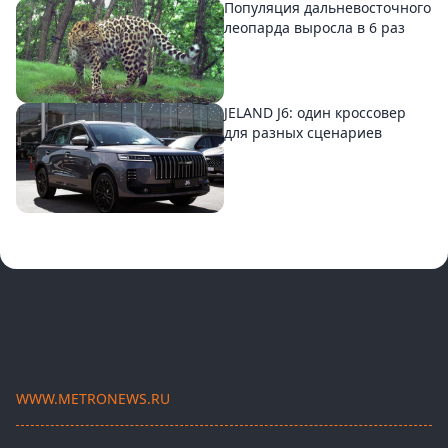
Популяция дальневосточного
леопарда выросла в 6 раз
JELAND J6: один кроссовер
для разных сценариев
WWW.METRONEWS.RU