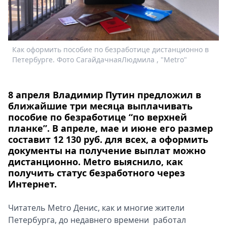
Спецпроекты
Звезды
Выборы
2026
Как оформить пособие по безработице дистанционно в
Скачай
Петербурге. Фото СагайдачнаяЛюдмила , "Metro"
Metro
8 апреля Владимир Путин предложил в
ближайшие три месяца выплачивать
пособие по безработице “по верхней
планке”. В апреле, мае и июне его размер
составит 12 130 руб. для всех, а оформить
документы на получение выплат можно
дистанционно. Metro выяснило, как
получить статус безработного через
Интернет.
К
Читатель Metro Денис, как и многие жители
П
Петербурга, до недавнего времени работал