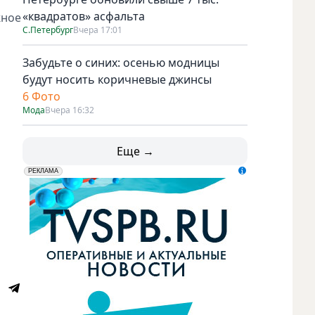
«квадратов» асфальта
жное
С.Петербург
Вчера 17:01
Забудьте о синих: осенью модницы
будут носить коричневые джинсы
6 Фото
Мода
Вчера 16:32
Еще →
erid: LdtCK5udn
АО "ГАТР", ИНН: 7841320717
РЕКЛАМА