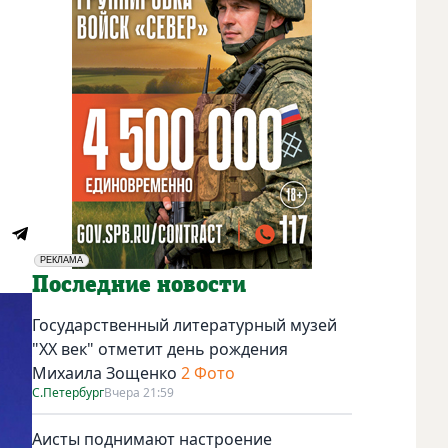
РЕКЛАМА
Социальная реклама
Последние новости
Государственный литературный музей
"ХХ век" отметит день рождения
Михаила Зощенко
2 Фото
С.Петербург
Вчера 21:59
Аисты поднимают настроение