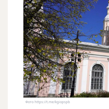
Фото https://t.me/kgiopspb