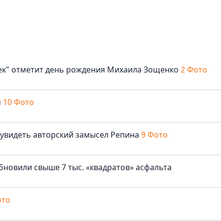
век" отметит день рождения Михаила Зощенко
2 Фото
м
10 Фото
 увидеть авторский замысел Репина
9 Фото
бновили свыше 7 тыс. «квадратов» асфальта
ото