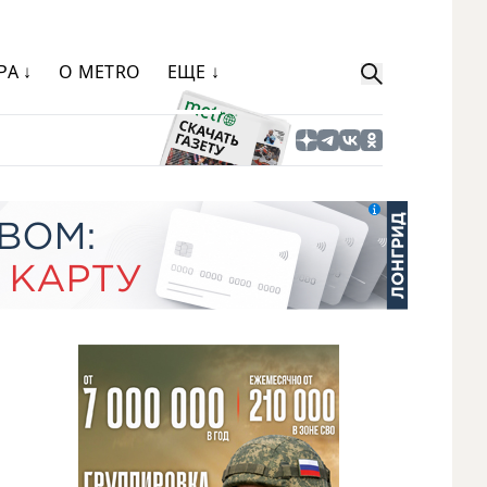
РА ↓
О METRO
ЕЩЕ ↓