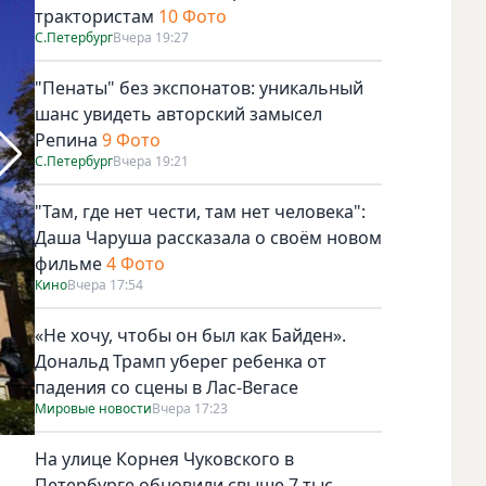
трактористам
10 Фото
С.Петербург
Вчера 19:27
"Пенаты" без экспонатов: уникальный
шанс увидеть авторский замысел
Репина
9 Фото
С.Петербург
Вчера 19:21
"Там, где нет чести, там нет человека":
Даша Чаруша рассказала о своём новом
фильме
4 Фото
Кино
Вчера 17:54
«Не хочу, чтобы он был как Байден».
Дональд Трамп уберег ребенка от
падения со сцены в Лас-Вегасе
Мировые новости
Вчера 17:23
Фото https://t.me/kgiopspb
На улице Корнея Чуковского в
Петербурге обновили свыше 7 тыс.