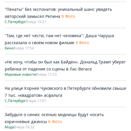
"Пенаты" без экспонатов: уникальный шанс увидеть
авторский замысел Репина
9 Фото
С.Петербург
Вчера 19:21
"Там, где нет чести, там нет человека": Даша Чаруша
рассказала о своём новом фильме
4 Фото
Кино
Вчера 17:54
«Не хочу, чтобы он был как Байден». Дональд Трамп уберег
ребенка от падения со сцены в Лас-Вегасе
Мировые новости
Вчера 17:23
На улице Корнея Чуковского в Петербурге обновили свыше
7 тыс. «квадратов» асфальта
С.Петербург
Вчера 17:01
Забудьте о синих: осенью модницы будут носить
коричневые джинсы
6 Фото
Мода
Вчера 16:32