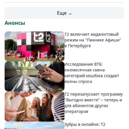
Еще →
Анонсы
Т2 включает маджентовый
режим на "Пикнике Афиши"
в Петербурге
Исследование ВТБ:
ежемесячная смена
категорий кешбэка создает
волны спроса
Т2 перезапускает программу
"Выгодно вместе" – теперь и
для абонентов других
операторов
Зубры в онлайне: Т2