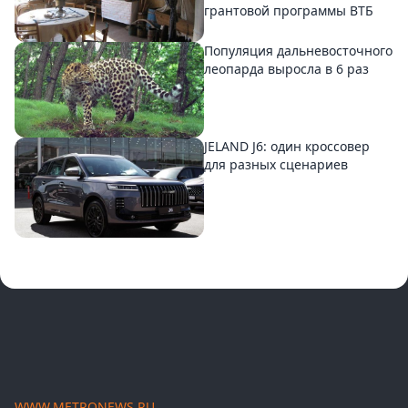
грантовой программы ВТБ
Популяция дальневосточного
леопарда выросла в 6 раз
JELAND J6: один кроссовер
для разных сценариев
WWW.METRONEWS.RU