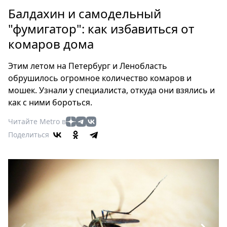
Петербург
Балдахин и самодельный
Россия
"фумигатор": как избавиться от
Мир
комаров дома
Здоровье
Еда
Этим летом на Петербург и Ленобласть
Туризм
обрушилось огромное количество комаров и
Мода
мошек. Узнали у специалиста, откуда они взялись и
Театр
как с ними бороться.
Кино
Читайте Metro в
Афиша
Поделиться
Книги
Выставки
Пресс-
релизы
О
Metro
Стримы