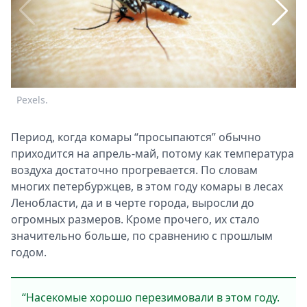
Спецпроекты
Звезды
Выборы
2026
Скачай
Metro
Pexels.
К
Период, когда комары “просыпаются” обычно
С
приходится на апрель-май, потому как температура
воздуха достаточно прогревается. По словам
многих петербуржцев, в этом году комары в лесах
Ленобласти, да и в черте города, выросли до
огромных размеров. Кроме прочего, их стало
значительно больше, по сравнению с прошлым
годом.
“Насекомые хорошо перезимовали в этом году.