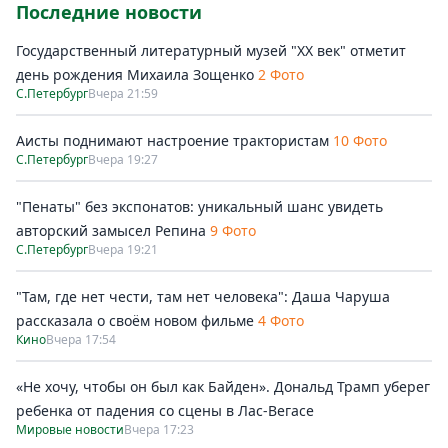
Последние новости
Государственный литературный музей "ХХ век" отметит
день рождения Михаила Зощенко
2 Фото
С.Петербург
Вчера 21:59
Аисты поднимают настроение трактористам
10 Фото
С.Петербург
Вчера 19:27
"Пенаты" без экспонатов: уникальный шанс увидеть
авторский замысел Репина
9 Фото
С.Петербург
Вчера 19:21
"Там, где нет чести, там нет человека": Даша Чаруша
рассказала о своём новом фильме
4 Фото
Кино
Вчера 17:54
«Не хочу, чтобы он был как Байден». Дональд Трамп уберег
ребенка от падения со сцены в Лас-Вегасе
Мировые новости
Вчера 17:23