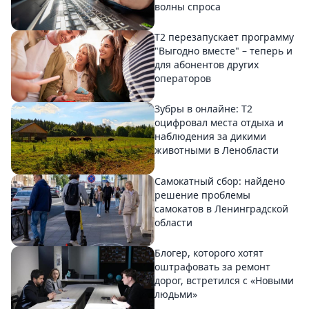
волны спроса
Т2 перезапускает программу
"Выгодно вместе" – теперь и
для абонентов других
операторов
Зубры в онлайне: Т2
оцифровал места отдыха и
наблюдения за дикими
животными в Ленобласти
Самокатный сбор: найдено
решение проблемы
самокатов в Ленинградской
области
Блогер, которого хотят
оштрафовать за ремонт
дорог, встретился с «Новыми
людьми»