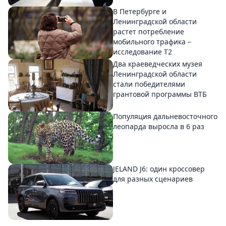
В Петербурге и
Ленинградской области
растет потребление
мобильного трафика –
исследование T2
Два краеведческих музея
Ленинградской области
стали победителями
грантовой программы ВТБ
Популяция дальневосточного
леопарда выросла в 6 раз
JELAND J6: один кроссовер
для разных сценариев