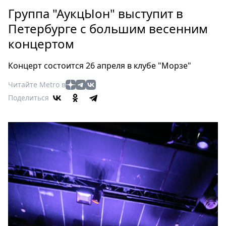
Петербург
Группа "АукцЫон" выступит в
Россия
Петербурге с большим весенним
Мир
концертом
Здоровье
Еда
Концерт состоится 26 апреля в клубе "Морзе"
Туризм
Мода
Читайте Metro в
Поделиться
Театр
Кино
Афиша
Книги
Выставки
Пресс-
релизы
О
Metro
Стримы