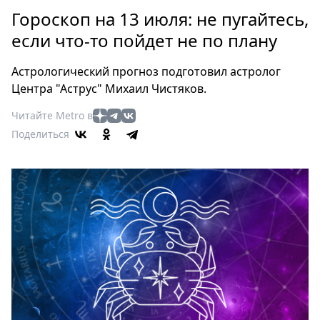
Петербург
Гороскоп на 13 июля: не пугайтесь,
Россия
если что-то пойдет не по плану
Мир
Здоровье
Астрологический прогноз подготовил астролог
Еда
Центра "Аструс" Михаил Чистяков.
Туризм
Читайте Metro в
Мода
Поделиться
Театр
Кино
Афиша
Книги
Выставки
Пресс-
релизы
О
Metro
Стримы