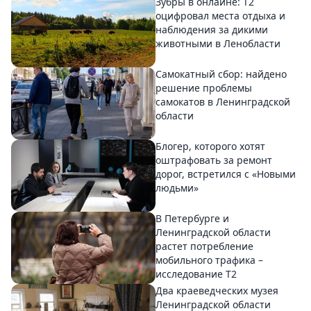
Зубры в онлайне: Т2
оцифровал места отдыха и
наблюдения за дикими
животными в Ленобласти
Самокатный сбор: найдено
решение проблемы
самокатов в Ленинградской
области
Блогер, которого хотят
оштрафовать за ремонт
дорог, встретился с «Новыми
людьми»
В Петербурге и
Ленинградской области
растет потребление
мобильного трафика –
исследование T2
Два краеведческих музея
Ленинградской области