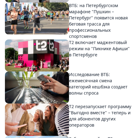
ВТБ: на Петербургском
марафоне "Пушкин –
Петербург" появится новая
беговая трасса для
профессиональных
спортсменов
Т2 включает маджентовый
режим на "Пикнике Афиши"
в Петербурге
Исследование ВТБ:
ежемесячная смена
категорий кешбэка создает
волны спроса
Т2 перезапускает программу
"Выгодно вместе" – теперь и
для абонентов других
операторов