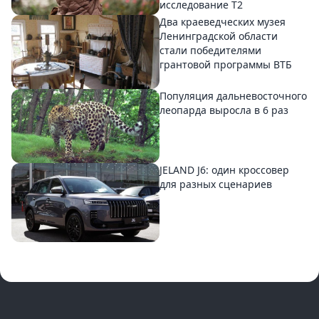
исследование T2
Два краеведческих музея
Ленинградской области
стали победителями
грантовой программы ВТБ
Популяция дальневосточного
леопарда выросла в 6 раз
JELAND J6: один кроссовер
для разных сценариев