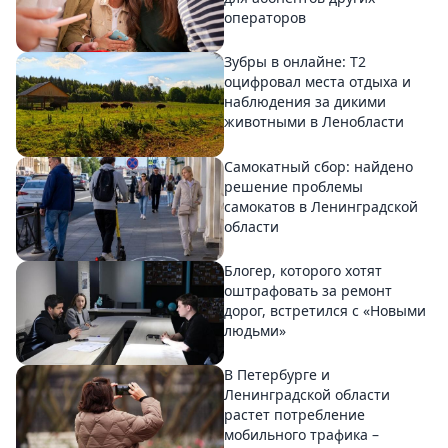
операторов
Зубры в онлайне: Т2
оцифровал места отдыха и
наблюдения за дикими
животными в Ленобласти
Самокатный сбор: найдено
решение проблемы
самокатов в Ленинградской
области
Блогер, которого хотят
оштрафовать за ремонт
дорог, встретился с «Новыми
людьми»
В Петербурге и
Ленинградской области
растет потребление
мобильного трафика –