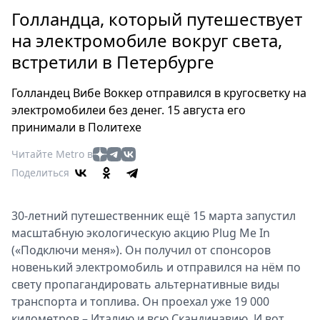
Петербург
Голландца, который путешествует
Россия
на электромобиле вокруг света,
Мир
встретили в Петербурге
Здоровье
Еда
Голландец Вибе Воккер отправился в кругосветку на
Туризм
электромобилеи без денег. 15 августа его
Мода
принимали в Политехе
Театр
Читайте Metro в
Кино
Поделиться
Афиша
Книги
30-летний путешественник ещё 15 марта запустил
Выставки
масштабную экологическую акцию Plug Me In
Пресс-
(«Подключи меня»). Он получил от спонсоров
релизы
новенький электромобиль и отправился на нём по
О
свету пропагандировать альтернативные виды
Metro
транспорта и топлива. Он проехал уже 19 000
километров – Италию и всю Скандинавию. И вот
Стримы