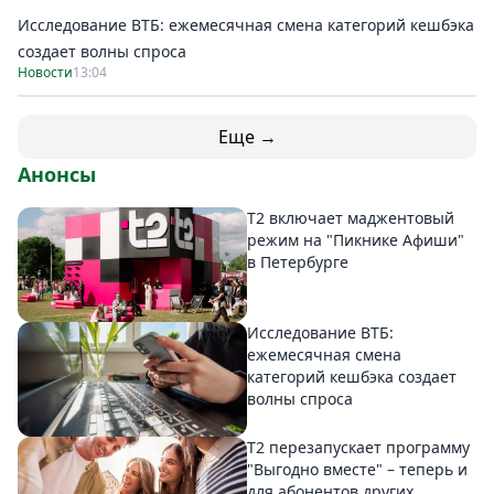
Исследование ВТБ: ежемесячная смена категорий кешбэка
создает волны спроса
Новости
13:04
Еще →
Анонсы
Т2 включает маджентовый
режим на "Пикнике Афиши"
в Петербурге
Исследование ВТБ:
ежемесячная смена
категорий кешбэка создает
волны спроса
Т2 перезапускает программу
"Выгодно вместе" – теперь и
для абонентов других