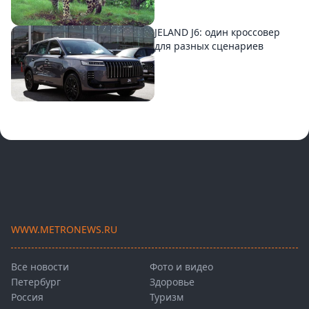
JELAND J6: один кроссовер
для разных сценариев
WWW.METRONEWS.RU
Все новости
Фото и видео
Петербург
Здоровье
Россия
Туризм