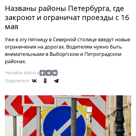
Петербург
Названы районы Петербурга, где
Россия
закроют и ограничат проезды с 16
Мир
мая
Здоровье
Еда
Уже в эту пятницу в Северной столице введут новые
Туризм
ограничения на дорогах. Водителям нужно быть
Мода
внимательными в Выборгском и Петроградском
Театр
районах.
Кино
Читайте Metro в
Афиша
Поделиться
Книги
Выставки
Пресс-
релизы
О
Metro
Стримы