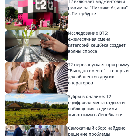
Т2 включает маджентовый
режим на "Пикнике Афиши"
в Петербурге
Исследование ВТБ:
ежемесячная смена
категорий кешбэка создает
волны спроса
Т2 перезапускает программу
"Выгодно вместе" – теперь и
для абонентов других
операторов
Зубры в онлайне: Т2
оцифровал места отдыха и
наблюдения за дикими
животными в Ленобласти
Самокатный сбор: найдено
решение проблемы