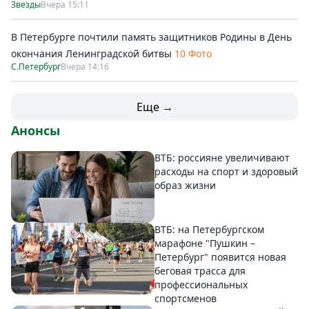
Звезды
Вчера 15:11
В Петербурге почтили память защитников Родины в День
окончания Ленинградской битвы
10 Фото
С.Петербург
Вчера 14:16
Еще →
Анонсы
ВТБ: россияне увеличивают
расходы на спорт и здоровый
образ жизни
ВТБ: на Петербургском
марафоне "Пушкин –
Петербург" появится новая
беговая трасса для
профессиональных
спортсменов