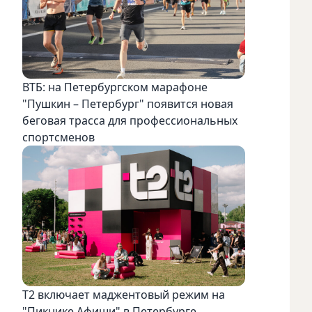
ВТБ: на Петербургском марафоне
"Пушкин – Петербург" появится новая
беговая трасса для профессиональных
спортсменов
Т2 включает маджентовый режим на
"Пикнике Афиши" в Петербурге