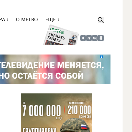
РА ↓
О METRO
ЕЩЕ ↓