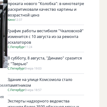
проката нового "Колобка": в кинотеатре
раскритиковали качество картины и
возрастной ценз
Кино
12:37
График работы вестибюля "Чкаловской"
изменится с 10 августа из-за ремонта
эскалаторов
С.Петербург
11:24
В субботу, 8 августа, "Динамо" сразится
с "Тверью"
С.Петербург
Вчера 19:03
Здание на улице Комсомола стало
преля
памятником
С.Петербург
Вчера 18:57
ия
Эксперты надзорного ведомства
изучили более 3500 образцов мясных