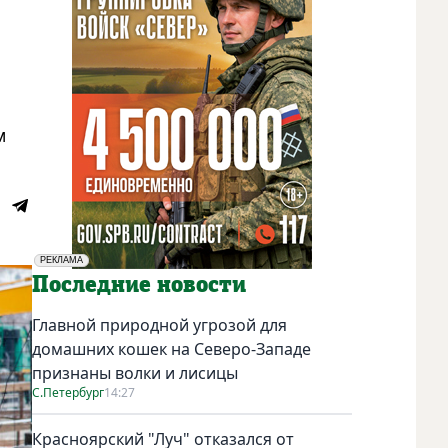
м
РЕКЛАМА
Социальная реклама
Последние новости
Главной природной угрозой для
домашних кошек на Северо-Западе
признаны волки и лисицы
С.Петербург
14:27
Красноярский "Луч" отказался от