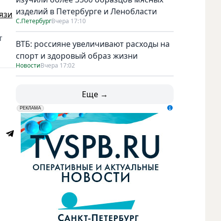
изделий в Петербурге и Ленобласти
вязи
С.Петербург
Вчера 17:10
т
ВТБ: россияне увеличивают расходы на
спорт и здоровый образ жизни
Новости
Вчера 17:02
Еще →
erid: LdtCK5udn
АО "ГАТР", ИНН: 7841320717
РЕКЛАМА