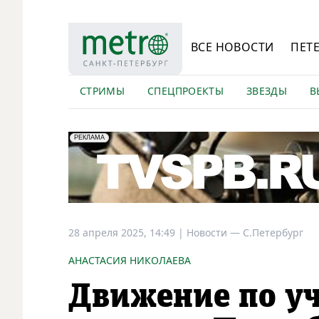
ВСЕ НОВОСТИ
ПЕТ
СТРИМЫ
СПЕЦПРОЕКТЫ
ЗВЕЗДЫ
В
erid: LdtCK5Efv
АО "ГАТР", ИНН: 7841320717
РЕКЛАМА
28 апреля 2025, 14:49
|
Новости —
С.Петербург
АНАСТАСИЯ НИКОЛАЕВА
Движение по у