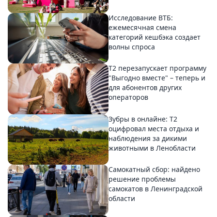
Исследование ВТБ:
ежемесячная смена
категорий кешбэка создает
волны спроса
Т2 перезапускает программу
"Выгодно вместе" – теперь и
для абонентов других
операторов
Зубры в онлайне: Т2
оцифровал места отдыха и
наблюдения за дикими
животными в Ленобласти
Самокатный сбор: найдено
решение проблемы
самокатов в Ленинградской
области