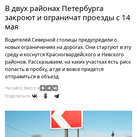
Петербург
В двух районах Петербурга
Россия
закроют и ограничат проезды с 14
Мир
мая
Здоровье
Еда
Водителей Северной столицы предупредили о
Туризм
новых ограничениях на дорогах. Они стартуют в эту
Мода
среду и коснутся Красногвардейского и Невского
Театр
районов. Рассказываем, на каких участках есть риск
Кино
попасть в пробку, а где и вовсе придётся
отправиться в объезд.
Афиша
Книги
Читайте Metro в
Выставки
Поделиться
Пресс-
релизы
О
Metro
Стримы