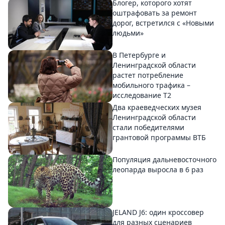
Блогер, которого хотят
оштрафовать за ремонт
дорог, встретился с «Новыми
людьми»
В Петербурге и
Ленинградской области
растет потребление
мобильного трафика –
исследование T2
Два краеведческих музея
Ленинградской области
стали победителями
грантовой программы ВТБ
Популяция дальневосточного
леопарда выросла в 6 раз
JELAND J6: один кроссовер
для разных сценариев