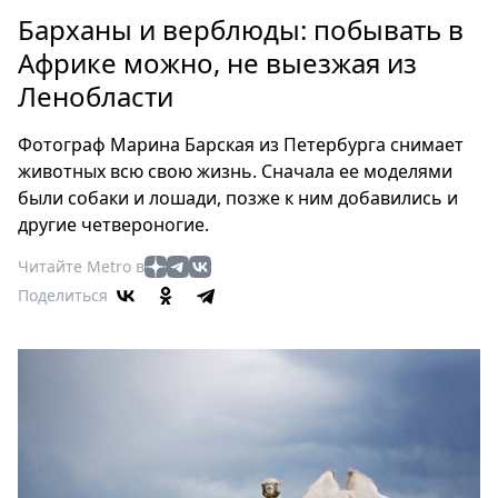
Петербург
Барханы и верблюды: побывать в
Россия
Африке можно, не выезжая из
Мир
Ленобласти
Здоровье
Еда
Фотограф Марина Барская из Петербурга снимает
Туризм
животных всю свою жизнь. Сначала ее моделями
Мода
были собаки и лошади, позже к ним добавились и
Театр
другие четвероногие.
Кино
Читайте Metro в
Афиша
Поделиться
Книги
Выставки
Пресс-
релизы
О
Metro
Стримы