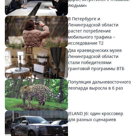
людьми»
В Петербурге и
Ленинградской области
растет потребление
мобильного трафика –
исследование T2
Два краеведческих музея
Ленинградской области
стали победителями
грантовой программы ВТБ
Популяция дальневосточного
леопарда выросла в 6 раз
JELAND J6: один кроссовер
для разных сценариев