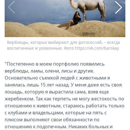
Спецпроекты
Звезды
Выборы
2026
Скачай
Metro
Верблюды, которых выбирают для фотосессий, – всегда
В
воспитанные и ухоженные. Фото https://vk.com/barskay
в
"Постепенно в моем портфолио появились
верблюды, ламы, олени, лисы и другие.
Основательно съемкой людей с животными я
занялась лишь 15 лет назад. У меня даже есть своя
лошадь, которую я вырастила сама, взяв еще
жеребенком. Так как терпеть не могу жестокость по
отношению к животным, стараюсь работать только
с клубами и владельцами, которые на пять с
плюсом выполняют свои обязанности по
отношению к подопечным. Никаких больных и