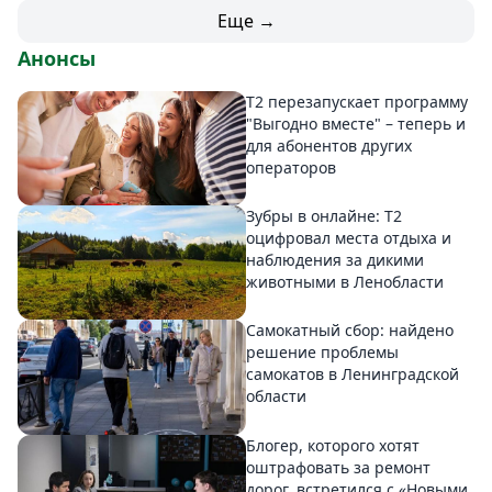
Еще →
Анонсы
Т2 перезапускает программу
"Выгодно вместе" – теперь и
для абонентов других
операторов
Зубры в онлайне: Т2
оцифровал места отдыха и
наблюдения за дикими
животными в Ленобласти
Самокатный сбор: найдено
решение проблемы
самокатов в Ленинградской
области
Блогер, которого хотят
оштрафовать за ремонт
дорог, встретился с «Новыми