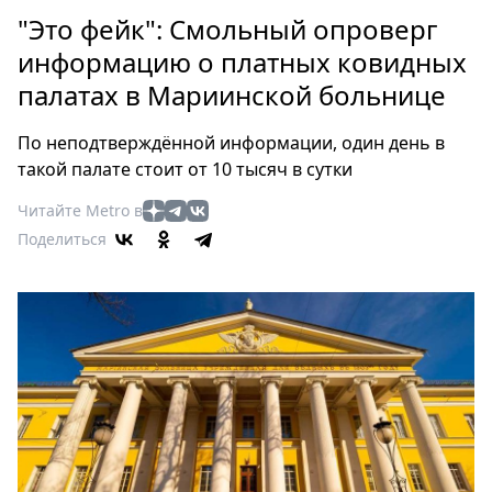
Петербург
"Это фейк": Смольный опроверг
Россия
информацию о платных ковидных
Мир
палатах в Мариинской больнице
Здоровье
Еда
По неподтверждённой информации, один день в
Туризм
такой палате стоит от 10 тысяч в сутки
Мода
Читайте Metro в
Театр
Поделиться
Кино
Афиша
Книги
Выставки
Пресс-
релизы
О
Metro
Стримы