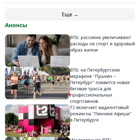
Еще →
Анонсы
ВТБ: россияне увеличивают
расходы на спорт и здоровый
образ жизни
ВТБ: на Петербургском
марафоне "Пушкин –
Петербург" появится новая
беговая трасса для
профессиональных
спортсменов
Т2 включает маджентовый
режим на "Пикнике Афиши"
в Петербурге
Исследование ВТБ: