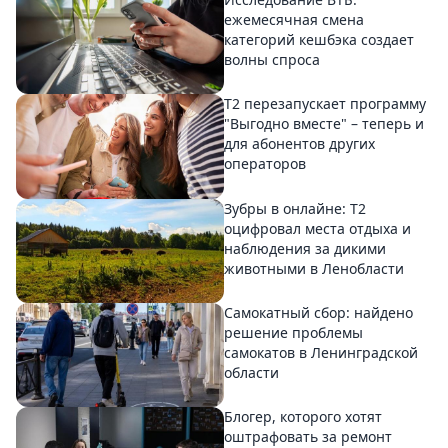
ежемесячная смена
категорий кешбэка создает
волны спроса
Т2 перезапускает программу
"Выгодно вместе" – теперь и
для абонентов других
операторов
Зубры в онлайне: Т2
оцифровал места отдыха и
наблюдения за дикими
животными в Ленобласти
Самокатный сбор: найдено
решение проблемы
самокатов в Ленинградской
области
Блогер, которого хотят
оштрафовать за ремонт