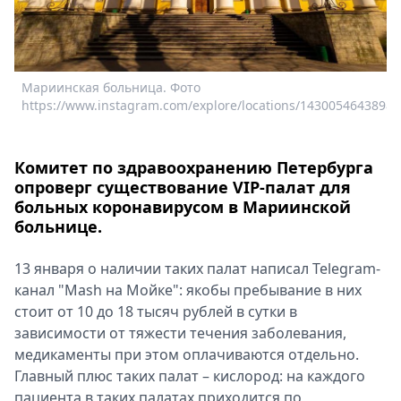
Спецпроекты
Звезды
Выборы
2026
Мариинская больница. Фото
Скачай
https://www.instagram.com/explore/locations/14300546438987
Metro
Комитет по здравоохранению Петербурга
опроверг существование VIP-палат для
больных коронавирусом в Мариинской
больнице.
13 января о наличии таких палат написал Telegram-
канал "Mash на Мойке": якобы пребывание в них
стоит от 10 до 18 тысяч рублей в сутки в
зависимости от тяжести течения заболевания,
медикаменты при этом оплачиваются отдельно.
Главный плюс таких палат – кислород: на каждого
пациента в таких палатах приходится по