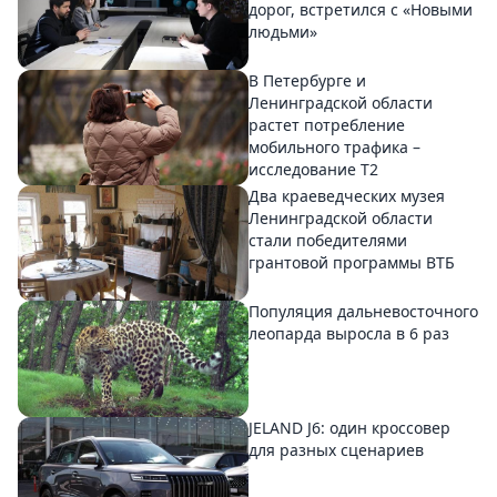
дорог, встретился с «Новыми
людьми»
В Петербурге и
Ленинградской области
растет потребление
мобильного трафика –
исследование T2
Два краеведческих музея
Ленинградской области
стали победителями
грантовой программы ВТБ
Популяция дальневосточного
леопарда выросла в 6 раз
JELAND J6: один кроссовер
для разных сценариев