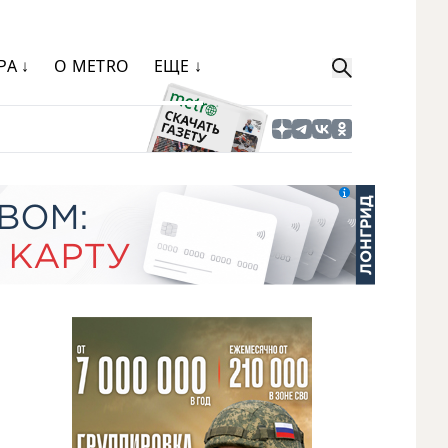
РА ↓
О METRO
ЕЩЕ ↓