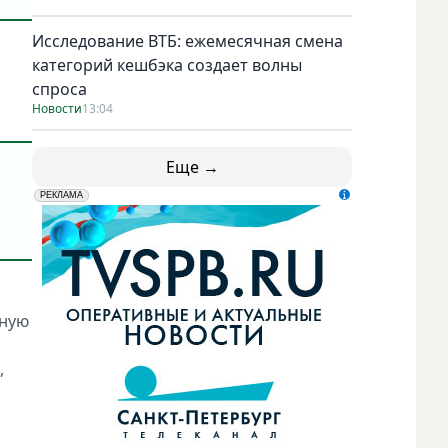
Исследование ВТБ: ежемесячная смена
категорий кешбэка создает волны
спроса
Новости
13:04
Еще →
erid: LdtCK5udn
АО "ГАТР", ИНН: 7841320717
РЕКЛАМА
зную
,