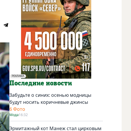
РЕКЛАМА
Социальная реклама
Последние новости
Забудьте о синих: осенью модницы
будут носить коричневые джинсы
6 Фото
Мода
16:32
Эрмитажный кот Манеж стал цирковым