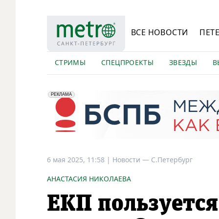
ВСЕ НОВОСТИ
ПЕТ
СТРИМЫ
СПЕЦПРОЕКТЫ
ЗВЕЗДЫ
В
erid: 2VfnxyFybV5
ПАО "Банк "Санкт-Петербург", ИНН: 7831000027
РЕКЛАМА
6 мая 2025, 11:58
|
Новости —
С.Петербург
АНАСТАСИЯ НИКОЛАЕВА
ЕКП пользуетс