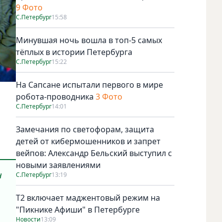
9 Фото
С.Петербург
15:58
Минувшая ночь вошла в топ-5 самых
тёплых в истории Петербурга
С.Петербург
15:22
На Сапсане испытали первого в мире
робота-проводника
3 Фото
С.Петербург
14:01
Замечания по светофорам, защита
детей от кибермошенников и запрет
вейпов: Александр Бельский выступил с
новыми заявлениями
н
С.Петербург
13:19
Т2 включает маджентовый режим на
"Пикнике Афиши" в Петербурге
Новости
13:09