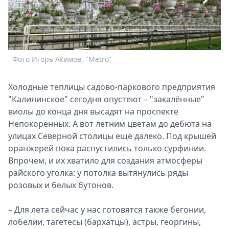
Спецпроекты
Звезды
Выборы
2026
Фото Игорь Акимов, "Metro"
Ф
Скачай
Metro
Холодные теплицы садово-паркового предприятия
"Калининское" сегодня опустеют – "закалённые"
виолы до конца дня высадят на проспекте
Непокорённых. А вот летним цветам до дебюта на
улицах Северной столицы ещё далеко. Под крышей
оранжерей пока распустились только сурфинии.
Впрочем, и их хватило для создания атмосферы
райского уголка: у потолка вытянулись ряды
розовых и белых бутонов.
– Для лета сейчас у нас готовятся также бегонии,
лобелии, тагетесы (бархатцы), астры, георгины,