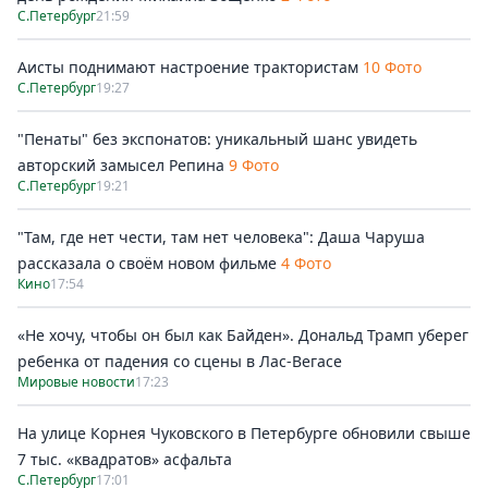
С.Петербург
21:59
Аисты поднимают настроение трактористам
10 Фото
С.Петербург
19:27
"Пенаты" без экспонатов: уникальный шанс увидеть
авторский замысел Репина
9 Фото
С.Петербург
19:21
"Там, где нет чести, там нет человека": Даша Чаруша
рассказала о своём новом фильме
4 Фото
Кино
17:54
«Не хочу, чтобы он был как Байден». Дональд Трамп уберег
ребенка от падения со сцены в Лас-Вегасе
Мировые новости
17:23
На улице Корнея Чуковского в Петербурге обновили свыше
7 тыс. «квадратов» асфальта
С.Петербург
17:01