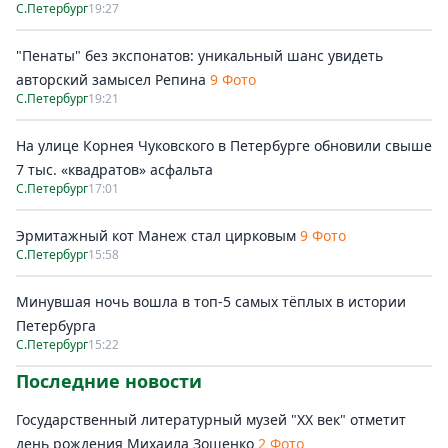
С.Петербург
19:27
"Пенаты" без экспонатов: уникальный шанс увидеть
авторский замысел Репина
9 Фото
С.Петербург
19:21
На улице Корнея Чуковского в Петербурге обновили свыше
7 тыс. «квадратов» асфальта
С.Петербург
17:01
Эрмитажный кот Манеж стал цирковым
9 Фото
С.Петербург
15:58
Минувшая ночь вошла в топ-5 самых тёплых в истории
Петербурга
С.Петербург
15:22
Последние новости
Государственный литературный музей "ХХ век" отметит
день рождения Михаила Зощенко
2 Фото