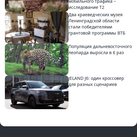
мобильного трафика –
исследование T2
Два краеведческих музея
Ленинградской области
стали победителями
грантовой программы ВТБ
Популяция дальневосточного
леопарда выросла в 6 раз
JELAND J6: один кроссовер
для разных сценариев