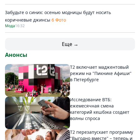
Забудьте о синих: осенью модницы будут носить
коричневые джинсы
6 Фото
Мода
16:32
Еще →
Анонсы
Т2 включает маджентовый
режим на "Пикнике Афиши"
в Петербурге
Исследование ВТБ:
ежемесячная смена
категорий кешбэка создает
волны спроса
Т2 перезапускает программу
"Выгодно вместе" – теперь и