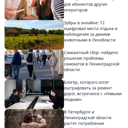
для абонентов других
операторов
Зубры в онлайне: Т2
оцифровал места отдыха и
наблюдения за дикими
животными в Ленобласти
Самокатный сбор: найдено
решение проблемы
самокатов в Ленинградской
области
Блогер, которого хотят
оштрафовать за ремонт
дорог, встретился с «Новыми
людьми»
В Петербурге и
Ленинградской области
растет потребление