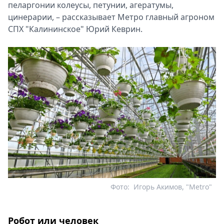
пеларгонии колеусы, петунии, агератумы,
цинерарии, – рассказывает Метро главный агроном
СПХ "Калининское" Юрий Кеврин.
Фото:
Игорь Акимов, "Metro"
Робот или человек