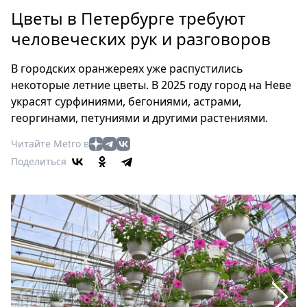
Петербург
Цветы в Петербурге требуют
Россия
человеческих рук и разговоров
Мир
Здоровье
В городских оранжереях уже распустились
Еда
некоторые летние цветы. В 2025 году город на Неве
Туризм
украсят сурфиниями, бегониями, астрами,
Мода
георгинами, петуниями и другими растениями.
Театр
Читайте Metro в
Кино
Поделиться
Афиша
Книги
Выставки
Пресс-
релизы
О
Metro
Стримы