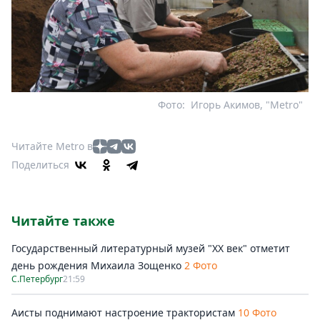
Фото:
Игорь Акимов, "Metro"
Читайте Metro в
Поделиться
Читайте также
Государственный литературный музей "ХХ век" отметит
день рождения Михаила Зощенко
2 Фото
С.Петербург
21:59
Аисты поднимают настроение трактористам
10 Фото