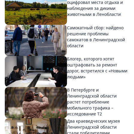
оцифровал места отдыха и
наблюдения за дикими
животными в Ленобласти
Самокатный сбор: найдено
решение проблемы
самокатов в Ленинградской
области
Блогер, которого хотят
оштрафовать за ремонт
дорог, встретился с «Новыми
людьми»
В Петербурге и
Ленинградской области
растет потребление
мобильного трафика –
исследование T2
Два краеведческих музея
Ленинградской области
стали победителями