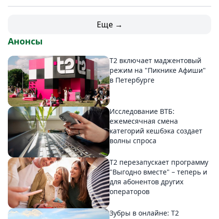
Еще →
Анонсы
Т2 включает маджентовый
режим на "Пикнике Афиши"
в Петербурге
Исследование ВТБ:
ежемесячная смена
категорий кешбэка создает
волны спроса
Т2 перезапускает программу
"Выгодно вместе" – теперь и
для абонентов других
операторов
Зубры в онлайне: Т2