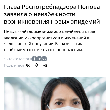
Петербург
Глава Роспотребнадзора Попова
Россия
заявила о неизбежности
Мир
возникновения новых эпидемий
Здоровье
Еда
Новые глобальные эпидемии неизбежны из-за
Туризм
эволюции микроорганизмов и изменений в
Мода
человеческой популяции. В связи с этим
Театр
необходимо отточить готовность к ним.
Кино
Читайте Metro в
Афиша
Поделиться
Книги
Выставки
Пресс-
релизы
О
Metro
Стримы