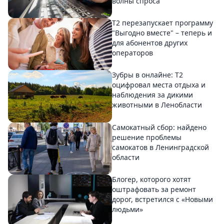
волны спроса
Т2 перезапускает программу
"Выгодно вместе" – теперь и
для абонентов других
операторов
Зубры в онлайне: Т2
оцифровал места отдыха и
наблюдения за дикими
животными в Ленобласти
Самокатный сбор: найдено
решение проблемы
самокатов в Ленинградской
области
Блогер, которого хотят
оштрафовать за ремонт
дорог, встретился с «Новыми
людьми»