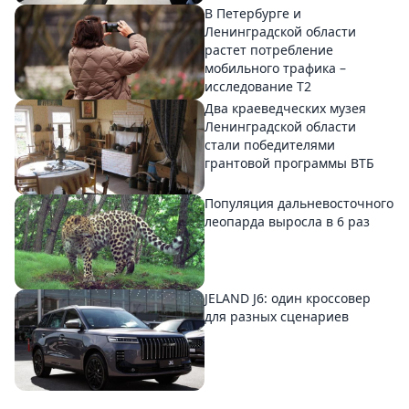
В Петербурге и
Ленинградской области
растет потребление
мобильного трафика –
исследование T2
Два краеведческих музея
Ленинградской области
стали победителями
грантовой программы ВТБ
Популяция дальневосточного
леопарда выросла в 6 раз
JELAND J6: один кроссовер
для разных сценариев