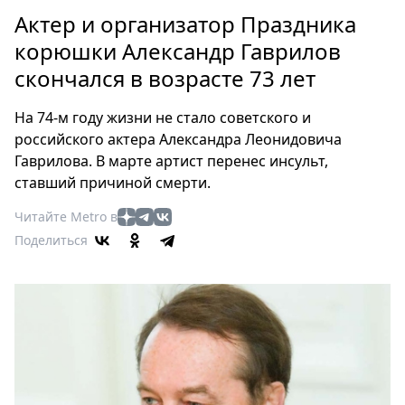
Петербург
Актер и организатор Праздника
Россия
корюшки Александр Гаврилов
Мир
скончался в возрасте 73 лет
Здоровье
Еда
На 74-м году жизни не стало советского и
Туризм
российского актера Александра Леонидовича
Мода
Гаврилова. В марте артист перенес инсульт,
Театр
ставший причиной смерти.
Кино
Читайте Metro в
Афиша
Поделиться
Книги
Выставки
Пресс-
релизы
О
Metro
Стримы