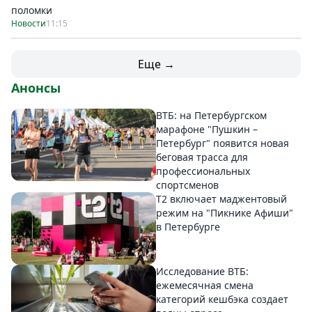
поломки
Новости
11:15
Еще →
Анонсы
ВТБ: на Петербургском
марафоне "Пушкин –
Петербург" появится новая
беговая трасса для
профессиональных
спортсменов
Т2 включает маджентовый
режим на "Пикнике Афиши"
в Петербурге
Исследование ВТБ:
ежемесячная смена
категорий кешбэка создает