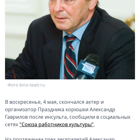
Спецпроекты
Звезды
Выборы
2026
Скачай
Metro
Фото kino-teatr.ru
В воскресенье, 4 мая, скончался актер и
организатор Праздника корюшки Александр
Гаврилов после инсульта, сообщили в социальных
сетях
"Союза работников культуры"
.
На протяжении трех десятилетий Александр