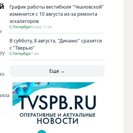
й
График работы вестибюля "Чкаловской"
изменится с 10 августа из-за ремонта
эскалаторов
С.Петербург
Вчера 11:24
е
В субботу, 8 августа, "Динамо" сразится
с "Тверью"
ру
С.Петербург
7 авг
Еще →
ез
зяла