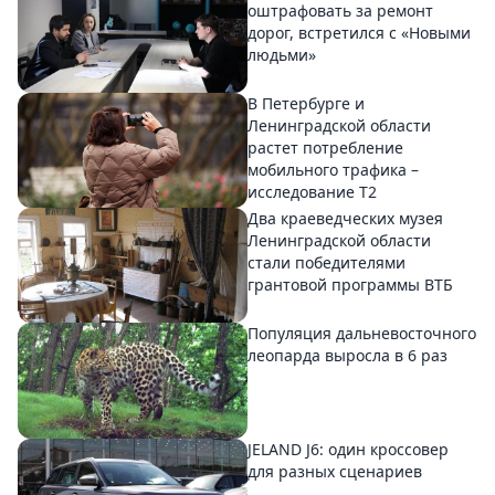
оштрафовать за ремонт
дорог, встретился с «Новыми
людьми»
В Петербурге и
Ленинградской области
растет потребление
мобильного трафика –
исследование T2
Два краеведческих музея
Ленинградской области
стали победителями
грантовой программы ВТБ
Популяция дальневосточного
леопарда выросла в 6 раз
JELAND J6: один кроссовер
для разных сценариев