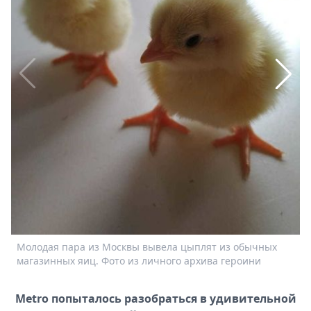
Спецпроекты
Звезды
Выборы
2026
Скачай
Metro
Молодая пара из Москвы вывела цыплят из обычных
И
магазинных яиц. Фото из личного архива героини
а
Metro попыталось разобраться в удивительной