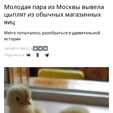
Петербург
Молодая пара из Москвы вывела
Россия
цыплят из обычных магазинных
Мир
яиц
Здоровье
Еда
Metro попыталось разобраться в удивительной
Туризм
истории
Мода
Читайте Metro в
Театр
Поделиться
Кино
Афиша
Книги
Выставки
Пресс-
релизы
О
Metro
Стримы