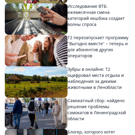
Исследование ВТБ:
ежемесячная смена
категорий кешбэка создает
волны спроса
Т2 перезапускает программу
"Выгодно вместе" – теперь и
для абонентов других
операторов
Зубры в онлайне: Т2
оцифровал места отдыха и
наблюдения за дикими
животными в Ленобласти
Самокатный сбор: найдено
решение проблемы
самокатов в Ленинградской
области
Блогер, которого хотят