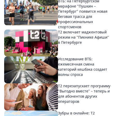
ВТБ: на Петербургском
марафоне "Пушкин –
Петербург" появится новая
беговая трасса для
профессиональных
спортсменов
Т2 включает маджентовый
режим на "Пикнике Афиши"
в Петербурге
Исследование ВТБ:
ежемесячная смена
категорий кешбэка создает
волны спроса
Т2 перезапускает программу
"Выгодно вместе" – теперь и
для абонентов других
операторов
Зубры в онлайне: Т2