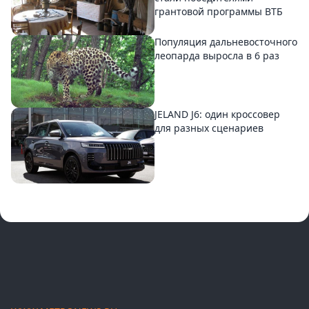
грантовой программы ВТБ
Популяция дальневосточного
леопарда выросла в 6 раз
JELAND J6: один кроссовер
для разных сценариев