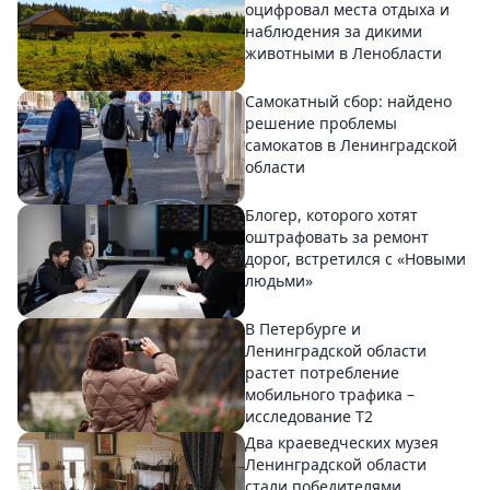
оцифровал места отдыха и
наблюдения за дикими
животными в Ленобласти
Самокатный сбор: найдено
решение проблемы
самокатов в Ленинградской
области
Блогер, которого хотят
оштрафовать за ремонт
дорог, встретился с «Новыми
людьми»
В Петербурге и
Ленинградской области
растет потребление
мобильного трафика –
исследование T2
Два краеведческих музея
Ленинградской области
стали победителями