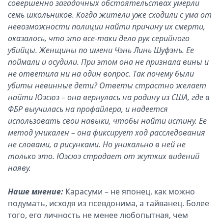
совершенно загадочных обстоятельствах умерли
семь школьников. Когда жители уже сходили с ума от
невозможности полиции найти причину их смерти,
оказалось, что это все-таки дело рук серийного
убийцы. Женщины по имени Чэнь Линь Шуфэнь. Ее
поймали и осудили. При этом она не признала вины и
не ответила ни на один вопрос. Так почему были
убиты невинные дети? Ответы страстно желает
найти Юэсюэ – она вернулась на родину из США, где в
ФБР выучилась на профайлера, и надеется
использовать свои навыки, чтобы найти истину. Ее
метод уникален – она фиксирует ход расследования
не словами, а рисунками. Но уникально в ней не
только это. Юэсюэ страдает от жутких видений
наяву.
Наше мнение:
Карасуми – не японец, как можно
подумать, исходя из псевдонима, а тайванец. Более
того, его личность не менее любопытная, чем