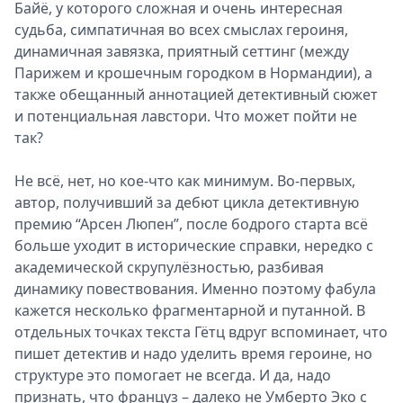
Байё, у которого сложная и очень интересная
судьба, симпатичная во всех смыслах героиня,
динамичная завязка, приятный сеттинг (между
Парижем и крошечным городком в Нормандии), а
также обещанный аннотацией детективный сюжет
и потенциальная лавстори. Что может пойти не
так?
Не всё, нет, но кое-что как минимум. Во-первых,
автор, получивший за дебют цикла детективную
премию “Арсен Люпен”, после бодрого старта всё
больше уходит в исторические справки, нередко с
академической скрупулёзностью, разбивая
динамику повествования. Именно поэтому фабула
кажется несколько фрагментарной и путанной. В
отдельных точках текста Гётц вдруг вспоминает, что
пишет детектив и надо уделить время героине, но
структуре это помогает не всегда. И да, надо
признать, что француз – далеко не Умберто Эко с