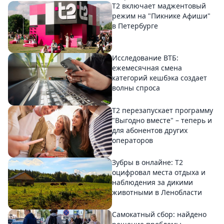
Т2 включает маджентовый
режим на "Пикнике Афиши"
в Петербурге
Исследование ВТБ:
ежемесячная смена
категорий кешбэка создает
волны спроса
Т2 перезапускает программу
"Выгодно вместе" – теперь и
для абонентов других
операторов
Зубры в онлайне: Т2
оцифровал места отдыха и
наблюдения за дикими
животными в Ленобласти
Самокатный сбор: найдено