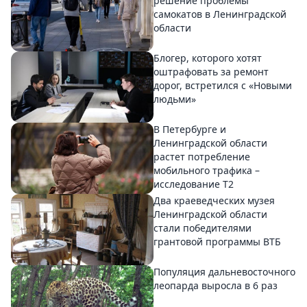
решение проблемы
самокатов в Ленинградской
области
Блогер, которого хотят
оштрафовать за ремонт
дорог, встретился с «Новыми
людьми»
В Петербурге и
Ленинградской области
растет потребление
мобильного трафика –
исследование T2
Два краеведческих музея
Ленинградской области
стали победителями
грантовой программы ВТБ
Популяция дальневосточного
леопарда выросла в 6 раз