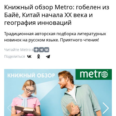
Петербург
Книжный обзор Metro: гобелен из
Россия
Байё, Китай начала XX века и
Мир
география инноваций
Здоровье
Еда
Традиционная авторская подборка литературных
Туризм
новинок на русском языке. Приятного чтения!
Мода
Читайте Metro в
Театр
Поделиться
Кино
Афиша
Книги
Выставки
Пресс-
релизы
О
Metro
Стримы