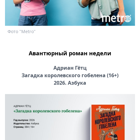
Спецпроекты
Звезды
Выборы
2026
Ф
Фото "Metro"
Скачай
Metro
Авантюрный роман недели
Адриан Гётц
Загадка королевского гобелена (16+)
2026. Азбука