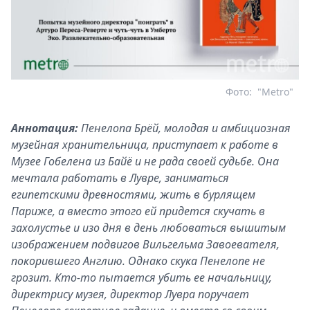
Фото:
"Metro"
Аннотация:
Пенелопа Брёй, молодая и амбициозная
музейная хранительница, приступает к работе в
Музее Гобелена из Байё и не рада своей судьбе. Она
мечтала работать в Лувре, заниматься
египетскими древностями, жить в бурлящем
Париже, а вместо этого ей придется скучать в
захолустье и изо дня в день любоваться вышитым
изображением подвигов Вильгельма Завоевателя,
покорившего Англию. Однако скука Пенелопе не
грозит. Кто-то пытается убить ее начальницу,
директрису музея, директор Лувра поручает