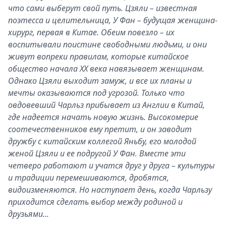
что сами выберут свой путь. Цзяли – известная
поэтесса и целительница, У Фан – будущая женщина-
хирург, первая в Китае. Обеим повезло – их
воспитывали поистине свободными людьми, и они
живут вопреки правилам, которые китайское
общество начала ХХ века навязывает женщинам.
Однако Цзяли выходит замуж, и все их планы и
мечты оказываются под угрозой. Только что
овдовевший Чарльз прибывает из Англии в Китай,
где надеется начать новую жизнь. Высокомерие
соотечественников ему претит, и он заводит
дружбу с китайским коллегой Яньбу, его молодой
женой Цзяли и ее подругой У Фан. Вместе эти
четверо работают и учатся друг у друга – культуры
и традиции перемешиваются, дробятся,
видоизменяются. Но наступает день, когда Чарльзу
приходится сделать выбор между родиной и
друзьями...