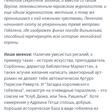
Пенелопе секретное задание, и вместе со своим
другом, легкомысленным парижским журналистом, и
еще одним журналистом, местным, к тому же
проникшимся к ней нежными чувствами, Пенелопа
начинает охоту за утерянными тремя метрами
Гобелена, где изображен финал похода Вильгельма,
способный перечеркнуть всю историю английской
короны.
Наше мнение:
Наличие увесистых регалий, к
примеру таких – историк искусства, преподаватель
Сорбонны, директор библиотеки Мармоттан, а
также жгучее желание написать авантюрный арт-
роман не делают тебя автоматически Артуро
Пересом-Реверте. И “Загадка королевского
гобелена”, несмотря на очевидные параллели, – это
совсем не “Клуб Дюма, или Тень Ришельё”. Хотя
намерения у Адриана Гётца сплошь добрые.
Хорошая историческая база в виде гобелена из