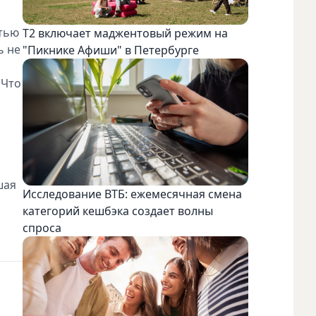
стью
Т2 включает маджентовый режим на
ь не
"Пикнике Афиши" в Петербурге
 Что
шая
Исследование ВТБ: ежемесячная смена
категорий кешбэка создает волны
спроса