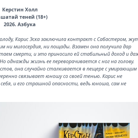
Керстин Холл
ашатай теней (18+)
2026. Азбука
олоду, Карис Эска заключила контракт с Сабастером, жу
 ни милосердия, ни пощады. Взамен она получила дар
таем смерти, и это приносило ей стабильный доход и да
Но однажды жизнь ее переворачивается с ног на голову.
тов, она случайно сталкивается в пещере с умирающим
меренно связывает юношу со своей тенью. Карис не
ебя, и его страшной опасности, ведь юноша, сам не