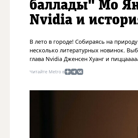
баллады" Мо Ян
Nvidia и истор
В лето в городе! Собираясь на природ
несколько литературных новинок. Выбр
глава Nvidia Дженсен Хуанг и пиццаааа
Читайте Metro в