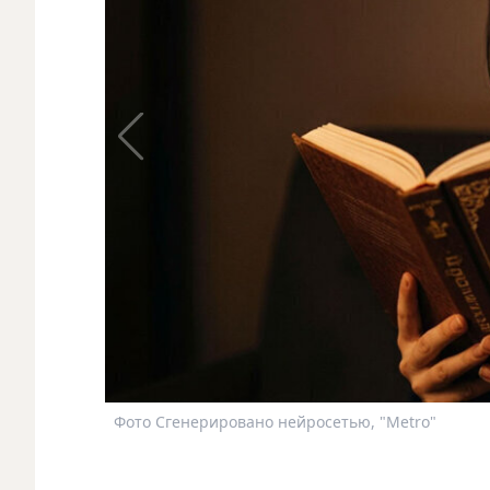
Фото Сгенерировано нейросетью, "Metro"