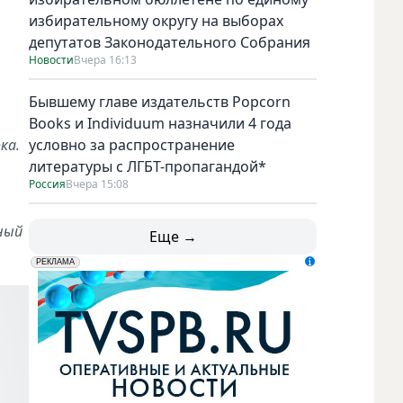
избирательному округу на выборах
депутатов Законодательного Собрания
Новости
Вчера 16:13
Бывшему главе издательств Popcorn
Books и Individuum назначили 4 года
ка.
условно за распространение
литературы с ЛГБТ-пропагандой*
Россия
Вчера 15:08
ный
Еще →
erid: LdtCK5udn
АО "ГАТР", ИНН: 7841320717
РЕКЛАМА