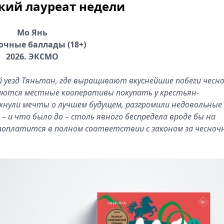
кий лауреат недели
Мо Янь
очные баллады (18+)
2026. ЭКСМО
й уезд Тяньтан, где выращивают вкуснейшие побеги чесно
аются местные кооперативы покупать у крестьян-
ухнули мечты о лучшем будущем, разгромили недовольные
е – и что было до – столь явного беспредела вроде бы на
 поплатится в полном соответствии с законом за чесноч