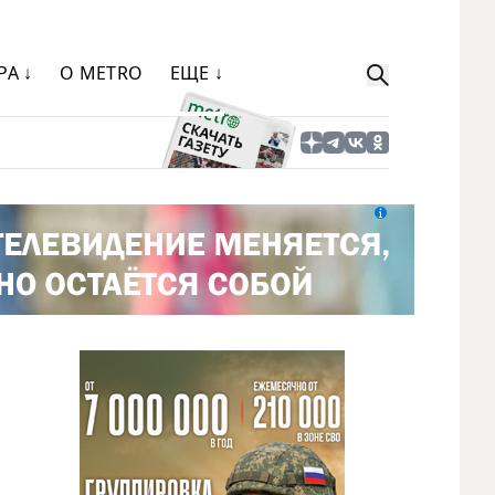
РА ↓
О METRO
ЕЩЕ ↓