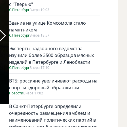
с "Тверью"
С.Петербург
Вчера 19:03
Здание на улице Комсомола стало
памятником
С.Петербург
Вчера 18:57
Эксперты надзорного ведомства
изучили более 3500 образцов мясных
изделий в Петербурге и Ленобласти
С.Петербург
Вчера 17:10
ВТБ: россияне увеличивают расходы на
спорт и здоровый образ жизни
Новости
Вчера 17:02
В Санкт-Петербурге определили
Фото "Metro"
очередность размещения эмблем и
наименований политических партий в
избирательном бюллетене по единому