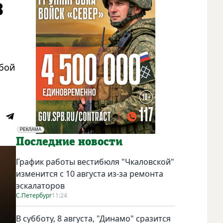
з
обой
РЕКЛАМА
Социальная реклама
Последние новости
График работы вестибюля "Чкаловской"
изменится с 10 августа из-за ремонта
эскалаторов
С.Петербург
11:24
В субботу, 8 августа, "Динамо" сразится