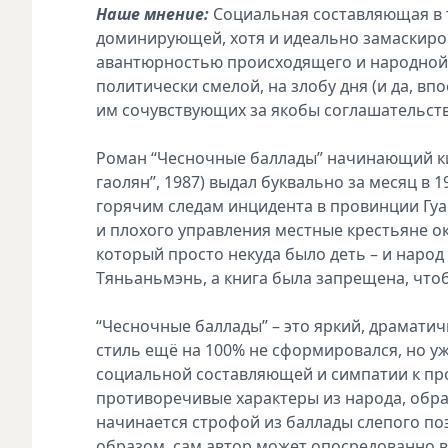
Наше мнение:
Социальная составляющая в 
доминирующей, хотя и идеально замаскиро
авантюрностью происходящего и народной м
политически смелой, на злобу дня (и да, вп
им сочувствующих за якобы соглашательств
Роман “Чесночные баллады” начинающий кит
гаолян”, 1987) выдал буквально за месяц в 
горячим следам инцидента в провинции Гуа
и плохого управления местные крестьяне ок
который просто некуда было деть – и народ
Тяньаньмэнь, а книга была запрещена, чтоб
“Чесночные баллады” – это яркий, драмати
стиль ещё на 100% не сформировался, но уж
социальной составляющей и симпатии к пр
противоречивые характеры из народа, образ
начинается строфой из баллады слепого поэ
образом, сам автор может опосредованно в