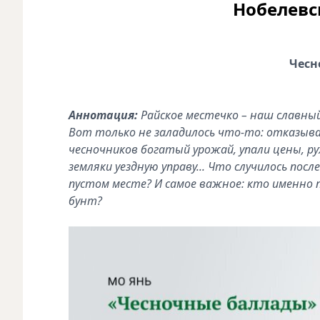
Нобелевс
Чесн
Аннотация:
Райское местечко – наш славны
Вот только не заладилось что-то: отказыв
чесночников богатый урожай, упали цены, р
земляки уездную управу... Что случилось посл
пустом месте? И самое важное: кто именно
бунт?