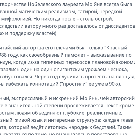
творчестве Нобелевского лауреата Мо Яня всегда была
ванной магическим реализмом, сатирой, нередкой
ифологией. Но никогда после – столь острой,
оследствии автору много раз доставалось от диссидентов
о и поддержку властей).
айский автор (за его плечами был только “Красный
1988 году, как своеобразный памфлет – высказывание по
ндун, когда из-за типичных перекосов плановой эконом
азались один на один с гигантским урожаем чеснока,
 взбунтовался. Через год случились протесты на площад
ы избежать коннотаций (“простили” её уже в 90-х).
чный, экспрессивный и искренний Мо Янь, чей авторский
е в значительной степени прослеживается. Текст кроме
остым людям объединяют глубокие, реалистичные,
ный, живой язык и интересная структура: каждая глава
та, который ведёт летопись народных бедствий. Таким
ысказаться по теме, не вмешиваясь в повествование.