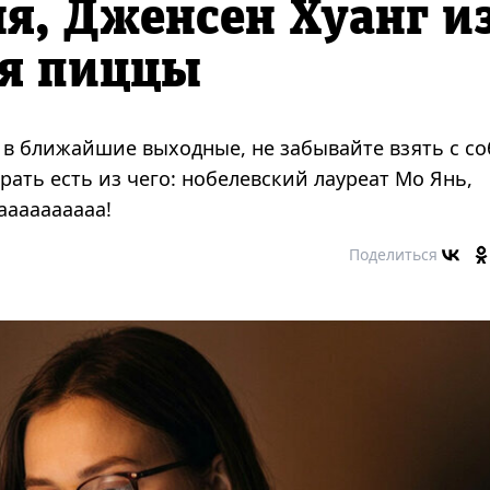
я, Дженсен Хуанг и
ия пиццы
у в ближайшие выходные, не забывайте взять с с
ать есть из чего: нобелевский лауреат Мо Янь,
аааааааааа!
Поделиться