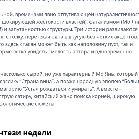
ельной, временами явно отпугивающей натуралистично
к и шокирующей жестокости властей), фатализмом (Мо Ян
) и запутанностью структуры. Три истории развиваются
 с толку, перетекая одна в другую без чётких акцентов.
о здесь стакан может быть как наполовину пуст, так и
орме легко увидеть смелость автора и одновременно
о несколько сырой, но уже характерный Мо Янь, который
лассику “Страна вина”, а позже народную эпопею “Боль
агорию “Устал рождаться и умирать”. А вместе –
струю сатиру, китайский жанр поиска корней, широкую
ифологические сюжеты.
нтези недели