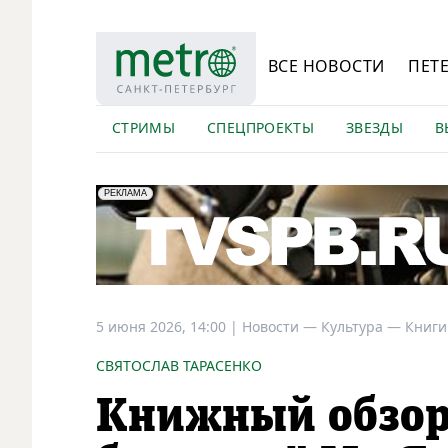
ВСЕ НОВОСТИ
ПЕТ
СТРИМЫ
СПЕЦПРОЕКТЫ
ЗВЕЗДЫ
В
erid: LdtCK5Efv
АО "ГАТР", ИНН: 7841320717
РЕКЛАМА
5 июня 2026, 14:00
|
Новости —
Культура —
Книги
СВЯТОСЛАВ ТАРАСЕНКО
Книжный обзор