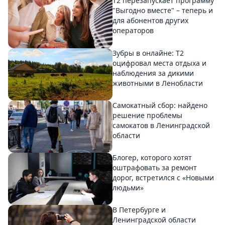
Т2 перезапускает программу
"Выгодно вместе" – теперь и
для абонентов других
операторов
Зубры в онлайне: Т2
оцифровал места отдыха и
наблюдения за дикими
животными в Ленобласти
Самокатный сбор: найдено
решение проблемы
самокатов в Ленинградской
области
Блогер, которого хотят
оштрафовать за ремонт
дорог, встретился с «Новыми
людьми»
В Петербурге и
Ленинградской области