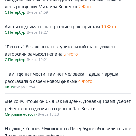
день рождения Михаила Зощенко
2 Фото
С.Петербург
Вчера 21:59
Аисты поднимают настроение трактористам
10 Фото
С.Петербург
Вчера 19:27
"Пенаты" без экспонатов: уникальный шанс увидеть
авторский замысел Репина
9 Фото
С.Петербург
Вчера 19:21
"Там, где нет чести, там нет человека": Даша Чаруша
рассказала о своём новом фильме
4 Фото
Кино
Вчера 17:54
«Не хочу, чтобы он был как Байден». Дональд Трамп уберег
ребенка от падения со сцены в Лас-Вегасе
Мировые новости
Вчера 17:23
На улице Корнея Чуковского в Петербурге обновили свыше
7 тыс. «квадратов» асфальта