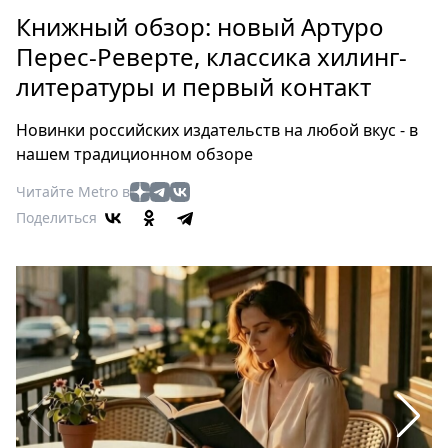
Петербург
Книжный обзор: новый Артуро
Россия
Перес-Реверте, классика хилинг-
Мир
литературы и первый контакт
Здоровье
Еда
Новинки российских издательств на любой вкус - в
Туризм
нашем традиционном обзоре
Мода
Читайте Metro в
Театр
Поделиться
Кино
Афиша
Книги
Выставки
Пресс-
релизы
О
Metro
Стримы