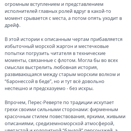
огромным вступлением и представлением
исполнителей главных ролей вдруг в какой-то
момент срывается с места, а потом опять уходит в
дрейф.
В этой истории к описанным чертам прибавляется
избыточный морской жаргон и местечковые
попытки погрузить читателя в технические
моменты, связанные с флотом. Могла бы во всех
смыслах выстрелить любовная история,
развивающаяся между старым морским волком и
“баронессой в беде”, но и тут всё довольно
неспешно и предсказуемо - без искры.
Впрочем, Перес-Реверте по традиции искупает
грехи своими сильными сторонами: фирменным
красочным стилем повествования, яркими, живыми
описаниями, средиземноморской атмосферой,
цветастой и колоритной “бандой” персонажей, а