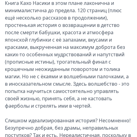
Книга Кахо Насики в этом плане лаконична и
минималистична до предела. 120 страниц (плюс
ещё несколько рассказов в продолжении),
простенькая история о возвращении в детство
после смерти бабушки, красота и атмосфера
японской глубинки с её запахами, вкусами и
красками, выкрученная на максимум доброта без
каких-то особенных мудрствований и напутствий
(прописные истины), трогательный финал с
крошечным неожиданным поворотом и толика
магии. Но не с ёкаями и волшебными палочками, а
в иносказательном смысле. Здесь волшебство - это
попытка научиться самостоятельно управлять
своей жизнью, принять себя, а не кастовать
фаерболы и стрелять ими в чертей.
Слишком идеализированная история? Несомненно!
Безупречно добрая, без драмы, неправильных
поступков? Так и есть. Нереалистичная, поскольку в