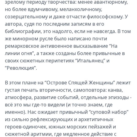
зрелому периоду творчества: менее авантюрному,
но более вдумчивому, меланхоличному,
созерцательному и даже отчасти философскому. У
автора, судя по последним записям в его
библиографии, это надолго, если не навсегда. В том
же минорном русле было написано почти
ремарковское антивоенное высказывание “На
линии огня”, а также созданы более привычные в
своих сюжетных перипетиях “Итальянец” и
“Революция”.
В этом плане на “Острове Спящей Женщины” лежит
густая печать вторичности, самоповтора: канва,
атмосфера, развитие событий, отдельные эпизоды -
всё это мы где-то видели (и точно знаем, где
именно). Нас ожидает привычный “суповой набор”
из сильно рефлексирующих и архетипичных
героев-одиночек, южных морских пейзажей и
сюжетной аритмии, где медленное действие с