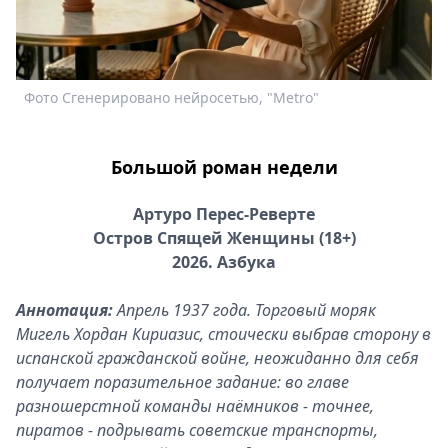
Спецпроекты
Звезды
Выборы
2026
Фото Сгенерировано нейросетью, "Metro"
Ф
Скачай
Metro
Большой роман недели
Артуро Перес-Реверте
Остров Спящей Женщины (18+)
2026. Азбука
Аннотация:
Апрель 1937 года. Торговый моряк
Мигель Хордан Кириазис, стоически выбрав сторону в
испанской гражданской войне, неожиданно для себя
получает поразительное задание: во главе
разношерстной команды наёмников - точнее,
пиратов - подрывать советские транспорты,