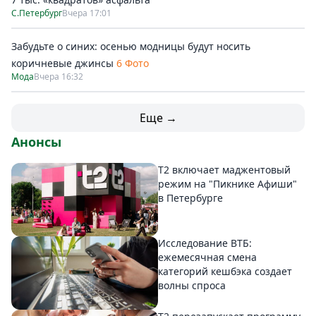
С.Петербург
Вчера 17:01
Забудьте о синих: осенью модницы будут носить
коричневые джинсы
6 Фото
Мода
Вчера 16:32
Еще →
Анонсы
Т2 включает маджентовый
режим на "Пикнике Афиши"
в Петербурге
Исследование ВТБ:
ежемесячная смена
категорий кешбэка создает
волны спроса