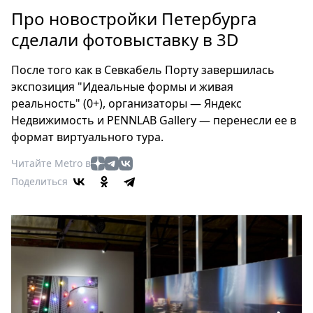
Петербург
Про новостройки Петербурга
Россия
сделали фотовыставку в 3D
Мир
Здоровье
После того как в Севкабель Порту завершилась
Еда
экспозиция "Идеальные формы и живая
Туризм
реальность" (0+), организаторы — Яндекс
Мода
Недвижимость и PENNLAB Gallery — перенесли ее в
Театр
формат виртуального тура.
Кино
Читайте Metro в
Афиша
Поделиться
Книги
Выставки
Пресс-
релизы
О
Metro
Стримы