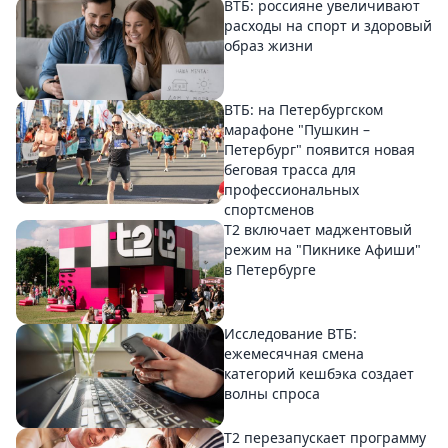
ВТБ: россияне увеличивают
расходы на спорт и здоровый
образ жизни
ВТБ: на Петербургском
марафоне "Пушкин –
Петербург" появится новая
беговая трасса для
профессиональных
спортсменов
Т2 включает маджентовый
режим на "Пикнике Афиши"
в Петербурге
Исследование ВТБ:
ежемесячная смена
категорий кешбэка создает
волны спроса
Т2 перезапускает программу