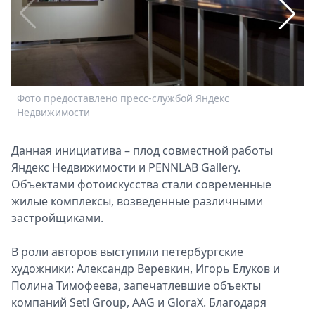
Спецпроекты
Звезды
Выборы
2026
Скачай
Фото предоставлено пресс-службой Яндекс
Ф
Metro
Недвижимости
Данная инициатива – плод совместной работы
Яндекс Недвижимости и PENNLAB Gallery.
Объектами фотоискусства стали современные
жилые комплексы, возведенные различными
застройщиками.
В роли авторов выступили петербургские
художники: Александр Веревкин, Игорь Елуков и
Полина Тимофеева, запечатлевшие объекты
компаний Setl Group, AAG и GloraX. Благодаря