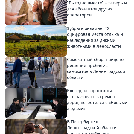
"Выгодно вместе" – теперь и
для абонентов других
операторов
Зубры в онлайне: Т2
оцифровал места отдыха и
наблюдения за дикими
животными в Ленобласти
Самокатный сбор: найдено
решение проблемы
самокатов в Ленинградской
области
Блогер, которого хотят
оштрафовать за ремонт
дорог, встретился с «Новыми
людьми»
В Петербурге и
Ленинградской области
растет потребление