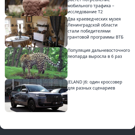
мобильного трафика –
исследование T2
Два краеведческих музея
Ленинградской области
стали победителями
грантовой программы ВТБ
Популяция дальневосточного
леопарда выросла в 6 раз
JELAND J6: один кроссовер
для разных сценариев