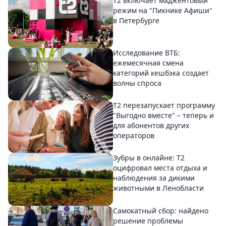
Т2 включает маджентовый
режим на "Пикнике Афиши"
в Петербурге
Исследование ВТБ:
ежемесячная смена
категорий кешбэка создает
волны спроса
Т2 перезапускает программу
"Выгодно вместе" – теперь и
для абонентов других
операторов
Зубры в онлайне: Т2
оцифровал места отдыха и
наблюдения за дикими
животными в Ленобласти
Самокатный сбор: найдено
решение проблемы