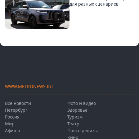
для разных сценариев
WWW.METRONEWS.RU
Все новости
Фото и видео
Петербург
Здоровье
Россия
Туризм
Мир
Театр
Афиша
Пресс-релизы
Кино