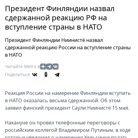
Петербург
Президент Финляндии назвал
Россия
сдержанной реакцию РФ на
Мир
вступление страны в НАТО
Здоровье
Еда
Президент Финляндии Ниинистё назвал
Туризм
сдержанной реакцию России на вступление страны
Мода
в НАТО
Театр
Читайте Metro в
Кино
Поделиться
Афиша
Книги
Реакция России на намерение Финляндии вступить
Выставки
в НАТО оказалась весьма сдержанной. Об этом
Пресс-
заявил финский президент Саули Ниинистё 15 мая.
релизы
О
Накануне он провел телефонные переговоры с
Metro
российским коллегой Владимиром Путиным, в ходе
которых уведомил о намерении Хельсинки подать
Стримы