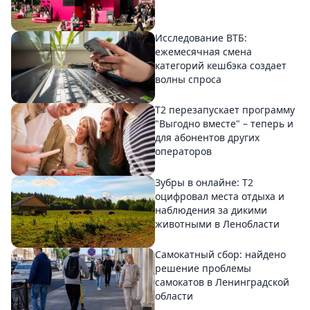
Исследование ВТБ:
ежемесячная смена
категорий кешбэка создает
волны спроса
Т2 перезапускает программу
"Выгодно вместе" – теперь и
для абонентов других
операторов
Зубры в онлайне: Т2
оцифровал места отдыха и
наблюдения за дикими
животными в Ленобласти
Самокатный сбор: найдено
решение проблемы
самокатов в Ленинградской
области