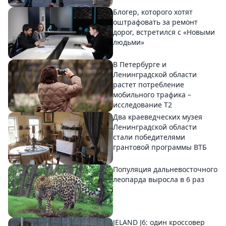
Блогер, которого хотят
оштрафовать за ремонт
дорог, встретился с «Новыми
людьми»
В Петербурге и
Ленинградской области
растет потребление
мобильного трафика –
исследование T2
Два краеведческих музея
Ленинградской области
стали победителями
грантовой программы ВТБ
Популяция дальневосточного
леопарда выросла в 6 раз
JELAND J6: один кроссовер