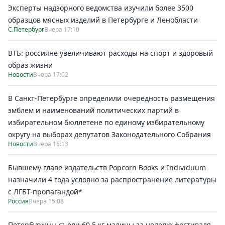
Эксперты надзорного ведомства изучили более 3500
образцов мясных изделий в Петербурге и Ленобласти
С.Петербург
Вчера 17:10
ВТБ: россияне увеличивают расходы на спорт и здоровый
образ жизни
Новости
Вчера 17:02
В Санкт-Петербурге определили очередность размещения
эмблем и наименований политических партий в
избирательном бюллетене по единому избирательному
округу на выборах депутатов Законодательного Собрания
Новости
Вчера 16:13
Бывшему главе издательств Popcorn Books и Individuum
назначили 4 года условно за распространение литературы
с ЛГБТ-пропагандой*
Россия
Вчера 15:08
Петербуржцы съели 60,5 кг малины за неделю фестиваля