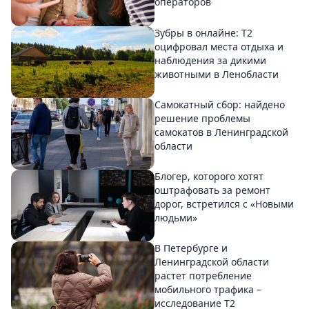
операторов
Зубры в онлайне: Т2
оцифровал места отдыха и
наблюдения за дикими
животными в Ленобласти
Самокатный сбор: найдено
решение проблемы
самокатов в Ленинградской
области
Блогер, которого хотят
оштрафовать за ремонт
дорог, встретился с «Новыми
людьми»
В Петербурге и
Ленинградской области
растет потребление
мобильного трафика –
исследование T2