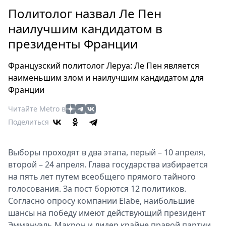
Петербург
Политолог назвал Ле Пен
Россия
наилучшим кандидатом в
Мир
президенты Франции
Здоровье
Еда
Французский политолог Леруа: Ле Пен является
Туризм
наименьшим злом и наилучшим кандидатом для
Мода
Франции
Театр
Читайте Metro в
Кино
Поделиться
Афиша
Книги
Выборы проходят в два этапа, перый – 10 апреля,
Выставки
второй – 24 апреля. Глава государства избирается
Пресс-
на пять лет путем всеобщего прямого тайного
релизы
голосования. За пост борются 12 политиков.
О
Согласно опросу компании Elabe, наибольшие
Metro
шансы на победу имеют действующий президент
Эммануэль Макрон и лидер крайне правой партии
Стримы