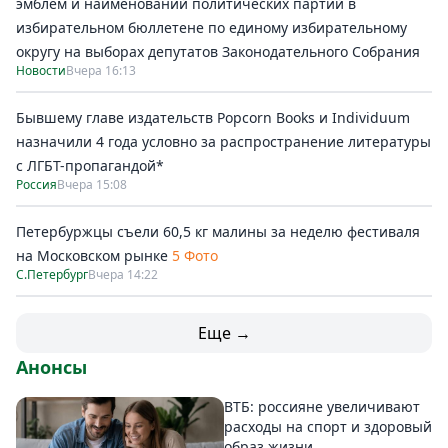
эмблем и наименований политических партий в
избирательном бюллетене по единому избирательному
округу на выборах депутатов Законодательного Собрания
Новости
Вчера 16:13
Бывшему главе издательств Popcorn Books и Individuum
назначили 4 года условно за распространение литературы
с ЛГБТ-пропагандой*
Россия
Вчера 15:08
Петербуржцы съели 60,5 кг малины за неделю фестиваля
на Московском рынке
5 Фото
С.Петербург
Вчера 14:22
Еще →
Анонсы
ВТБ: россияне увеличивают
расходы на спорт и здоровый
образ жизни