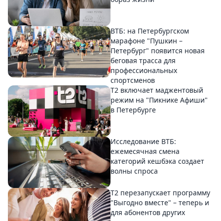
ВТБ: на Петербургском
марафоне "Пушкин –
Петербург" появится новая
беговая трасса для
профессиональных
спортсменов
Т2 включает маджентовый
режим на "Пикнике Афиши"
в Петербурге
Исследование ВТБ:
ежемесячная смена
категорий кешбэка создает
волны спроса
Т2 перезапускает программу
"Выгодно вместе" – теперь и
для абонентов других