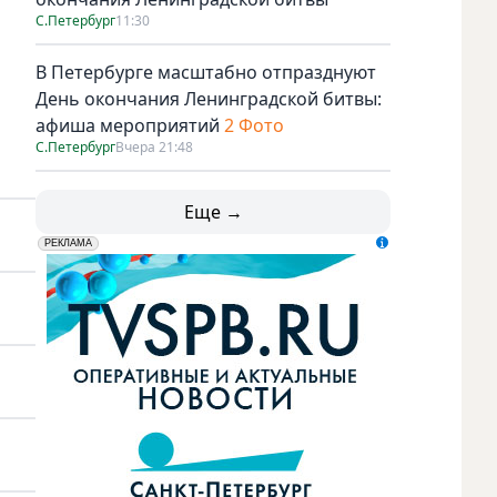
С.Петербург
11:30
В Петербурге масштабно отпразднуют
День окончания Ленинградской битвы:
афиша мероприятий
2 Фото
С.Петербург
Вчера 21:48
Еще →
erid: LdtCK5udn
АО "ГАТР", ИНН: 7841320717
РЕКЛАМА