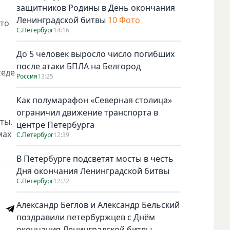
защитников Родины в День окончания
Ленинградской битвы
10 Фото
что
С.Петербург
14:16
До 5 человек выросло число погибших
после атаки БПЛА на Белгород
седе
Россия
13:25
Как полумарафон «Северная столица»
ограничил движение транспорта в
ты.
центре Петербурга
мах
С.Петербург
12:39
В Петербурге подсветят мосты в честь
Дня окончания Ленинградской битвы
С.Петербург
12:22
Александр Беглов и Александр Бельский
поздравили петербуржцев с Днём
окончания Ленинградской битвы