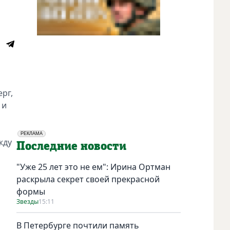
рг,
 и
РЕКЛАМА
жду
Социальная реклама
Последние новости
"Уже 25 лет это не ем": Ирина Ортман
раскрыла секрет своей прекрасной
формы
Звезды
15:11
В Петербурге почтили память