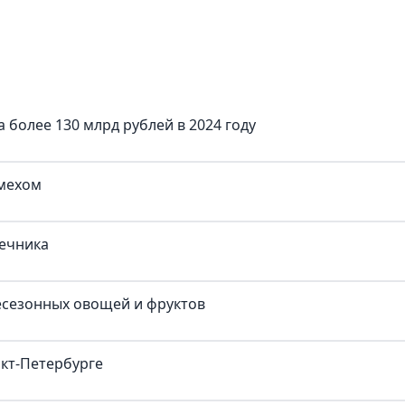
болee 130 млрд рублeй в 2024 году
смехом
ечника
есезонных овощей и фруктов
нкт-Петербурге