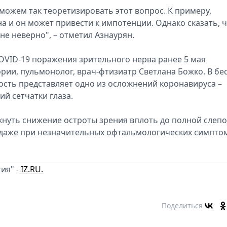
можем так теоретизировать этот вопрос. К примеру,
а и он может привести к импотенции. Однако сказать, 
е неверно", – отметил Азнаурян.
COVID-19 поражения зрительного нерва ранее 5 мая
рии, пульмонолог, врач-фтизиатр Светлана Божко. В бе
ость представляет одно из осложнений коронавируса –
й сетчатки глаза.
кнуть снижение остроты зрения вплоть до полной слепо
 даже при незначительных офтальмологических симпто
ия" -
IZ.RU.
Поделиться