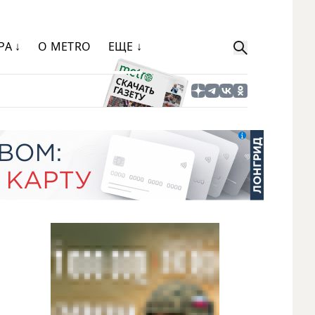
РА ↓
О METRO
ЕЩЕ ↓