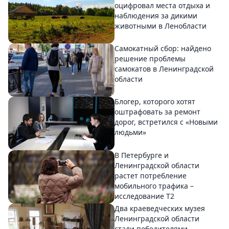
оцифровал места отдыха и
наблюдения за дикими
животными в Ленобласти
Самокатный сбор: найдено
решение проблемы
самокатов в Ленинградской
области
Блогер, которого хотят
оштрафовать за ремонт
дорог, встретился с «Новыми
людьми»
В Петербурге и
Ленинградской области
растет потребление
мобильного трафика –
исследование T2
Два краеведческих музея
Ленинградской области
стали победителями