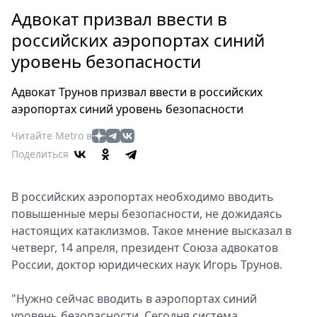
Петербург
Адвокат призвал ввести в
Россия
российских аэропортах синий
Мир
уровень безопасности
Здоровье
Еда
Адвокат Трунов призвал ввести в российских
Туризм
аэропортах синий уровень безопасности
Мода
Читайте Metro в
Театр
Поделиться
Кино
Афиша
В российских аэропортах необходимо вводить
Книги
повышенные меры безопасности, не дожидаясь
Выставки
настоящих катаклизмов. Такое мнение высказал в
Пресс-
четверг, 14 апреля, президент Союза адвокатов
релизы
России, доктор юридических наук Игорь Трунов.
О
Metro
"Нужно сейчас вводить в аэропортах синий
уровень безопасности. Сегодня система
Стримы