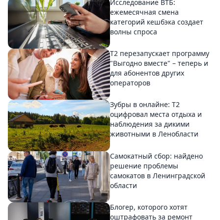
Исследование ВТБ:
ежемесячная смена
категорий кешбэка создает
волны спроса
Т2 перезапускает программу
"Выгодно вместе" – теперь и
для абонентов других
операторов
Зубры в онлайне: Т2
оцифровал места отдыха и
наблюдения за дикими
животными в Ленобласти
Самокатный сбор: найдено
решение проблемы
самокатов в Ленинградской
области
Блогер, которого хотят
оштрафовать за ремонт