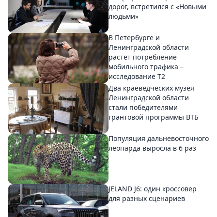
дорог, встретился с «Новыми
людьми»
В Петербурге и
Ленинградской области
растет потребление
мобильного трафика –
исследование T2
Два краеведческих музея
Ленинградской области
стали победителями
грантовой программы ВТБ
Популяция дальневосточного
леопарда выросла в 6 раз
JELAND J6: один кроссовер
для разных сценариев