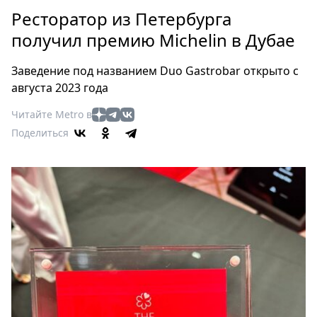
Петербург
Ресторатор из Петербурга
Россия
получил премию Michelin в Дубае
Мир
Здоровье
Заведение под названием Duo Gastrobar открыто с
Еда
августа 2023 года
Туризм
Читайте Metro в
Мода
Поделиться
Театр
Кино
Афиша
Книги
Выставки
Пресс-
релизы
О
Metro
Стримы