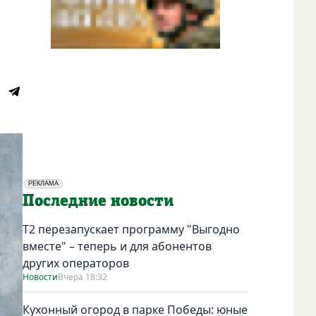
РЕКЛАМА
Социальная реклама
Последние новости
Т2 перезапускает программу "Выгодно
вместе" – теперь и для абонентов
других операторов
Новости
Вчера 18:32
Кухонный огород в парке Победы: юные