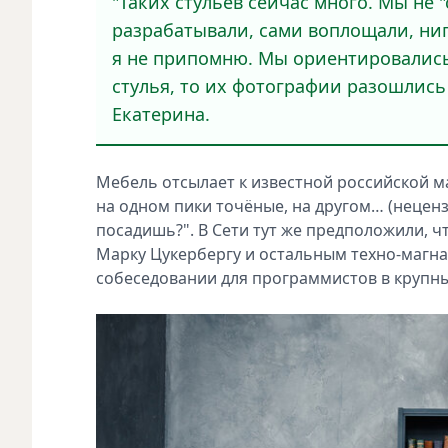
"Таких стульев сейчас много. Мы не "
разрабатывали, сами воплощали, ниг
я не припомню. Мы ориентировались
стулья, то их фотографии разошлись
Екатерина.
Мебель отсылает к известной российской мат
на одном пики точёные, на другом… (нецензу
посадишь?". В Сети тут же предположили, 
Марку Цукербергу и остальным техно-магнат
собеседовании для программистов в крупны