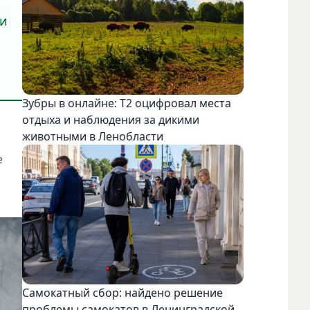
ли
Зубры в онлайне: Т2 оцифровал места
отдыха и наблюдения за дикими
животными в Ленобласти
е
Самокатный сбор: найдено решение
проблемы самокатов в Ленинградской