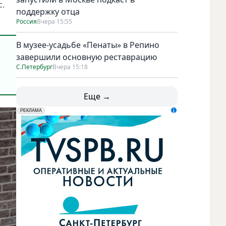
с.
поддержку отца
Россия
Вчера 15:55
В музее-усадьбе «Пенаты» в Репино
завершили основную реставрацию
С.Петербург
Вчера 15:18
Еще →
erid: LdtCK5udn
АО "ГАТР", ИНН: 7841320717
РЕКЛАМА