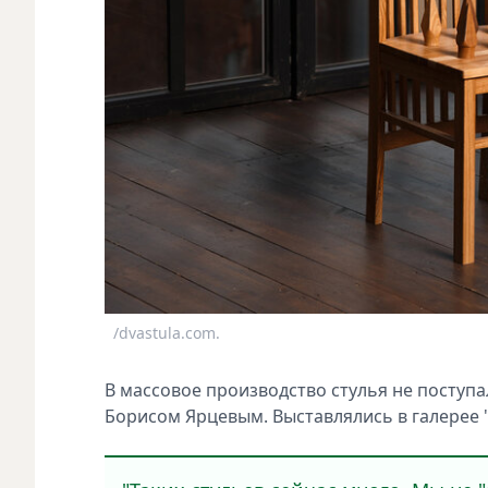
/dvastula.com.
В массовое производство стулья не поступ
Борисом Ярцевым. Выставлялись в галерее "