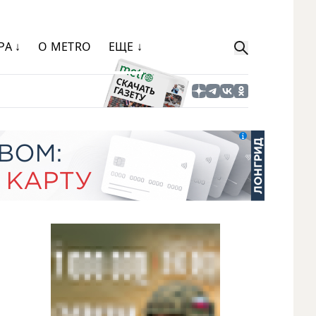
РА ↓
О METRO
ЕЩЕ ↓