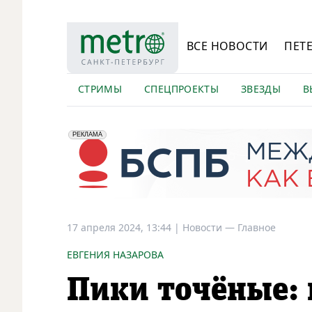
ВСЕ НОВОСТИ
ПЕТ
СТРИМЫ
СПЕЦПРОЕКТЫ
ЗВЕЗДЫ
В
erid: 2VfnxyFybV5
ПАО "Банк "Санкт-Петербург", ИНН: 7831000027
РЕКЛАМА
17 апреля 2024, 13:44
|
Новости —
Главное
ЕВГЕНИЯ НАЗАРОВА
Пики точёные: 