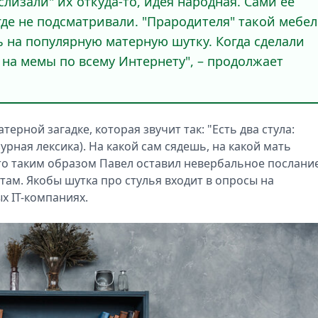
слизали" их откуда-то, идея народная. Сами её
де не подсматривали. "Прародителя" такой мебе
 на популярную матерную шутку. Когда сделали
 на мемы по всему Интернету", – продолжает
ерной загадке, которая звучит так: "Есть два стула:
рная лексика). На какой сам сядешь, на какой мать
что таким образом Павел оставил невербальное послани
ам. Якобы шутка про стулья входит в опросы на
х IT-компаниях.