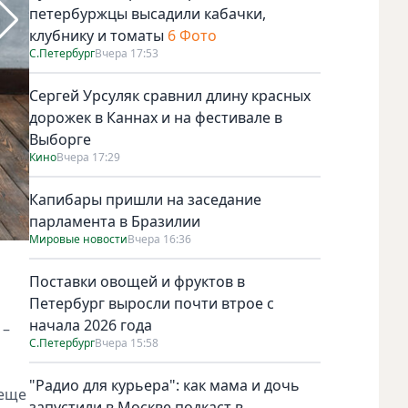
петербуржцы высадили кабачки,
клубнику и томаты
6 Фото
С.Петербург
Вчера 17:53
Сергей Урсуляк сравнил длину красных
дорожек в Каннах и на фестивале в
Выборге
Кино
Вчера 17:29
Капибары пришли на заседание
парламента в Бразилии
Мировые новости
Вчера 16:36
/dvastula.com.
Поставки овощей и фруктов в
Петербург выросли почти втрое с
начала 2026 года
 –
С.Петербург
Вчера 15:58
"Радио для курьера": как мама и дочь
 еще
запустили в Москве подкаст в