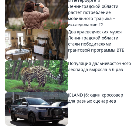
В Петербурге и
Ленинградской области
растет потребление
мобильного трафика –
исследование T2
Два краеведческих музея
Ленинградской области
стали победителями
грантовой программы ВТБ
Популяция дальневосточного
леопарда выросла в 6 раз
JELAND J6: один кроссовер
для разных сценариев