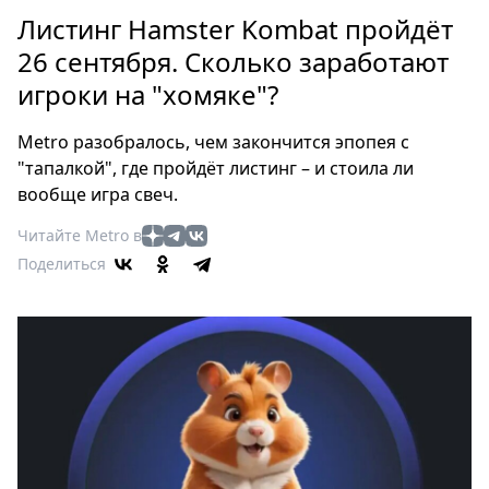
Петербург
Листинг Hamster Kombat пройдёт
Россия
26 сентября. Сколько заработают
Мир
игроки на "хомяке"?
Здоровье
Еда
Metro разобралось, чем закончится эпопея с
Туризм
"тапалкой", где пройдёт листинг – и стоила ли
Мода
вообще игра свеч.
Театр
Читайте Metro в
Кино
Поделиться
Афиша
Книги
Выставки
Пресс-
релизы
О
Metro
Стримы