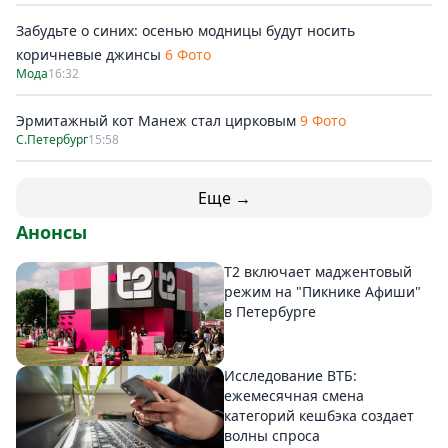
Забудьте о синих: осенью модницы будут носить
коричневые джинсы
6 Фото
Мода
16:32
Эрмитажный кот Манеж стал цирковым
9 Фото
С.Петербург
15:58
Еще →
Анонсы
Т2 включает маджентовый
режим на "Пикнике Афиши"
в Петербурге
Исследование ВТБ:
ежемесячная смена
категорий кешбэка создает
волны спроса