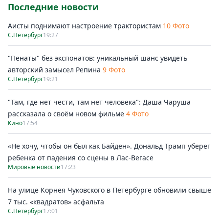
Последние новости
Аисты поднимают настроение трактористам
10 Фото
С.Петербург
19:27
"Пенаты" без экспонатов: уникальный шанс увидеть
авторский замысел Репина
9 Фото
С.Петербург
19:21
"Там, где нет чести, там нет человека": Даша Чаруша
рассказала о своём новом фильме
4 Фото
Кино
17:54
«Не хочу, чтобы он был как Байден». Дональд Трамп уберег
ребенка от падения со сцены в Лас-Вегасе
Мировые новости
17:23
На улице Корнея Чуковского в Петербурге обновили свыше
7 тыс. «квадратов» асфальта
С.Петербург
17:01