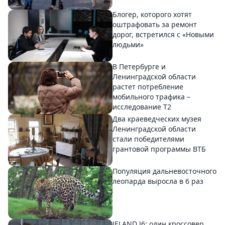
Блогер, которого хотят
оштрафовать за ремонт
дорог, встретился с «Новыми
людьми»
В Петербурге и
Ленинградской области
растет потребление
мобильного трафика –
исследование T2
Два краеведческих музея
Ленинградской области
стали победителями
грантовой программы ВТБ
Популяция дальневосточного
леопарда выросла в 6 раз
JELAND J6: один кроссовер