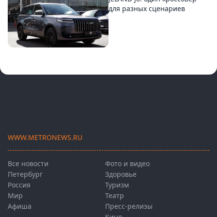
для разных сценариев
WWW.METRONEWS.RU
Все новости
Фото и видео
Петербург
Здоровье
Россия
Туризм
Мир
Театр
Афиша
Пресс-релизы
Кино