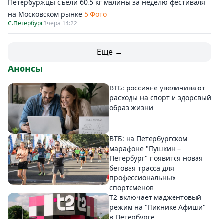
Петербуржцы съели 60,5 кг малины за неделю фестиваля
на Московском рынке
5 Фото
С.Петербург
Вчера 14:22
Еще →
Анонсы
ВТБ: россияне увеличивают
расходы на спорт и здоровый
образ жизни
ВТБ: на Петербургском
марафоне "Пушкин –
Петербург" появится новая
беговая трасса для
профессиональных
спортсменов
Т2 включает маджентовый
режим на "Пикнике Афиши"
в Петербурге