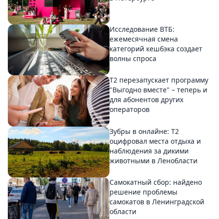
Исследование ВТБ:
ежемесячная смена
категорий кешбэка создает
волны спроса
Т2 перезапускает программу
"Выгодно вместе" – теперь и
для абонентов других
операторов
Зубры в онлайне: Т2
оцифровал места отдыха и
наблюдения за дикими
животными в Ленобласти
Самокатный сбор: найдено
решение проблемы
самокатов в Ленинградской
области