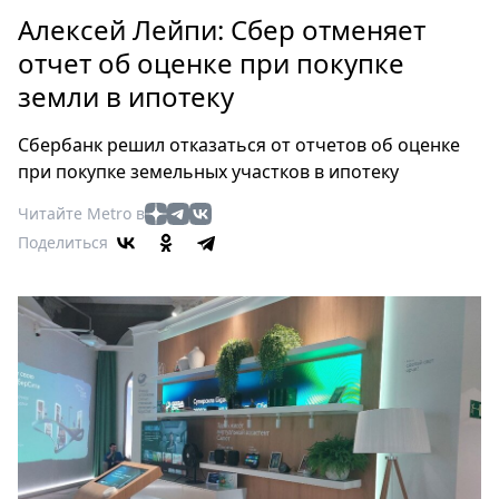
Петербург
Алексей Лейпи: Сбер отменяет
Россия
отчет об оценке при покупке
Мир
земли в ипотеку
Здоровье
Еда
Сбербанк решил отказаться от отчетов об оценке
Туризм
при покупке земельных участков в ипотеку
Мода
Читайте Metro в
Театр
Поделиться
Кино
Афиша
Книги
Выставки
Пресс-
релизы
О
Metro
Стримы