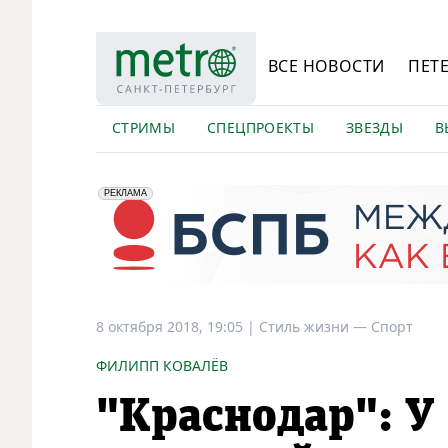
ВСЕ НОВОСТИ
ПЕТ
СТРИМЫ
СПЕЦПРОЕКТЫ
ЗВЕЗДЫ
В
erid: 2VfnxyFybV5
ПАО "Банк "Санкт-Петербург", ИНН: 7831000027
РЕКЛАМА
8 октября 2018, 19:05
|
Стиль жизни —
Спорт
ФИЛИПП КОВАЛЁВ
"Краснодар": У