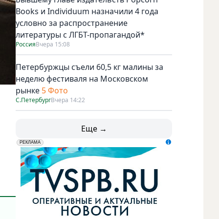
Books и Individuum назначили 4 года
условно за распространение
литературы с ЛГБТ-пропагандой*
Россия
Вчера 15:08
Петербуржцы съели 60,5 кг малины за
неделю фестиваля на Московском
рынке
5 Фото
С.Петербург
Вчера 14:22
Еще →
erid: LdtCK5udn
АО "ГАТР", ИНН: 7841320717
РЕКЛАМА