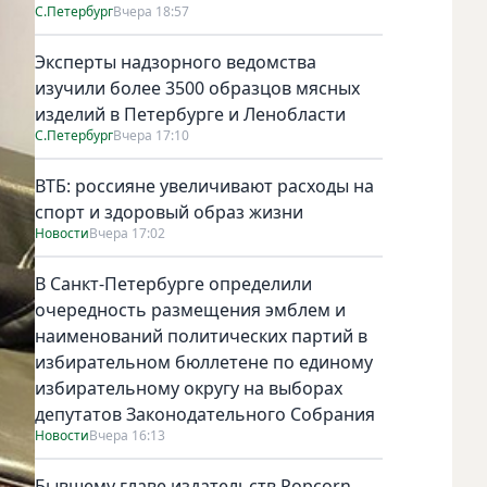
С.Петербург
Вчера 18:57
Эксперты надзорного ведомства
изучили более 3500 образцов мясных
изделий в Петербурге и Ленобласти
С.Петербург
Вчера 17:10
ВТБ: россияне увеличивают расходы на
спорт и здоровый образ жизни
Новости
Вчера 17:02
В Санкт-Петербурге определили
очередность размещения эмблем и
наименований политических партий в
избирательном бюллетене по единому
избирательному округу на выборах
депутатов Законодательного Собрания
Новости
Вчера 16:13
Бывшему главе издательств Popcorn