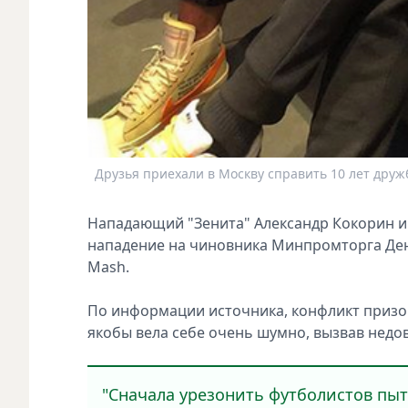
Друзья приехали в Москву справить 10 лет дружб
Нападающий "Зенита" Александр Кокорин и
нападение на чиновника Минпромторга Дени
Mash.
По информации источника, конфликт призош
якобы вела себе очень шумно, вызвав недо
"Сначала урезонить футболистов пыт