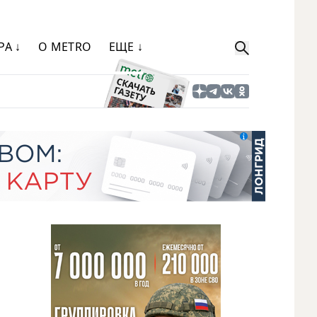
РА ↓
О METRO
ЕЩЕ ↓